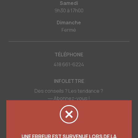
Samedi
9h30
à
17h00
Dimanche
Fermé
TÉLÉPHONE
418 661-6224
INFOLETTRE
Des conseils ? Les tendance ?
― Abonnez-vous !
UNE ERREUR EST SURVENUE LORS DE LA
Politiques et conditions d'achats