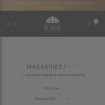
Livraison gratuite et rapide partout au Québec, avec tout
achat de 150$ et plus!
0
MAGASINEZ
SYE
25
correspondants à votre recherche
Trier par: