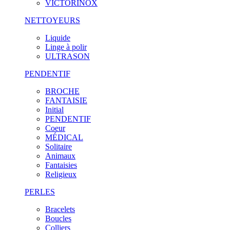
VICTORINOX
NETTOYEURS
Liquide
Linge à polir
ULTRASON
PENDENTIF
BROCHE
FANTAISIE
Initial
PENDENTIF
Coeur
MÉDICAL
Solitaire
Animaux
Fantaisies
Religieux
PERLES
Bracelets
Boucles
Colliers