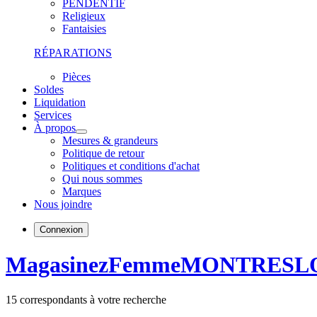
PENDENTIF
Religieux
Fantaisies
RÉPARATIONS
Pièces
Soldes
Liquidation
Services
À propos
Mesures & grandeurs
Politique de retour
Politiques et conditions d'achat
Qui nous sommes
Marques
Nous joindre
Connexion
Magasinez
Femme
MONTRES
L
15
correspondants à votre recherche