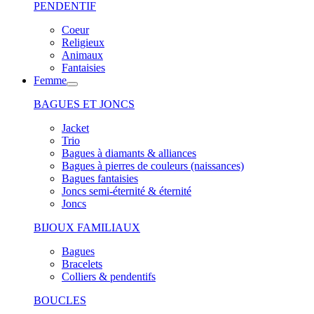
PENDENTIF
Coeur
Religieux
Animaux
Fantaisies
Femme
BAGUES ET JONCS
Jacket
Trio
Bagues à diamants & alliances
Bagues à pierres de couleurs (naissances)
Bagues fantaisies
Joncs semi-éternité & éternité
Joncs
BIJOUX FAMILIAUX
Bagues
Bracelets
Colliers & pendentifs
BOUCLES