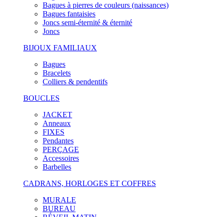
Bagues à pierres de couleurs (naissances)
Bagues fantaisies
Joncs semi-éternité & éternité
Joncs
BIJOUX FAMILIAUX
Bagues
Bracelets
Colliers & pendentifs
BOUCLES
JACKET
Anneaux
FIXES
Pendantes
PERÇAGE
Accessoires
Barbelles
CADRANS, HORLOGES ET COFFRES
MURALE
BUREAU