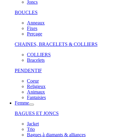
Joncs
BOUCLES
Anneaux
Fixes
Perçage
CHAINES, BRACELETS & COLLIERS
COLLIERS
Bracelets
PENDENTIF
Coeur
Religieux
Animaux
Fantaisies
Femme
BAGUES ET JONCS
Jacket
Trio
Bagues à diamants & alliances