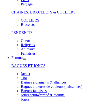
Perçage
CHAINES, BRACELETS & COLLIERS
COLLIERS
Bracelets
PENDENTIF
Coeur
Religieux
Animaux
Fantaisies
Femme
BAGUES ET JONCS
Jacket
Trio
Bagues à diamants & alliances
Bagues à pierres de couleurs (naissances)
Bagues fantaisies
Joncs semi-éternité & éternité
Joncs