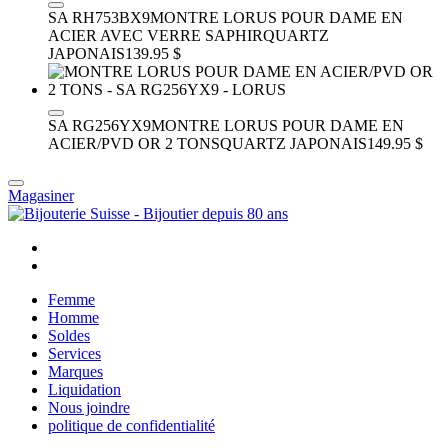
SA RH753BX9
MONTRE LORUS POUR DAME EN
ACIER AVEC VERRE SAPHIR
QUARTZ
JAPONAIS
139.95 $
SA RG256YX9
MONTRE LORUS POUR DAME EN
ACIER/PVD OR 2 TONS
QUARTZ JAPONAIS
149.95 $
Magasiner
Femme
Homme
Soldes
Services
Marques
Liquidation
Nous joindre
politique de confidentialité