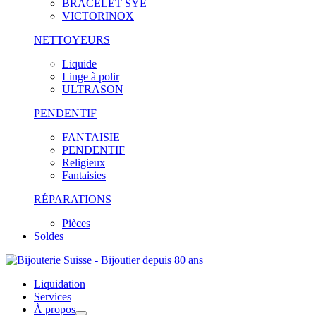
BRACELET SYE
VICTORINOX
NETTOYEURS
Liquide
Linge à polir
ULTRASON
PENDENTIF
FANTAISIE
PENDENTIF
Religieux
Fantaisies
RÉPARATIONS
Pièces
Soldes
Liquidation
Services
À propos