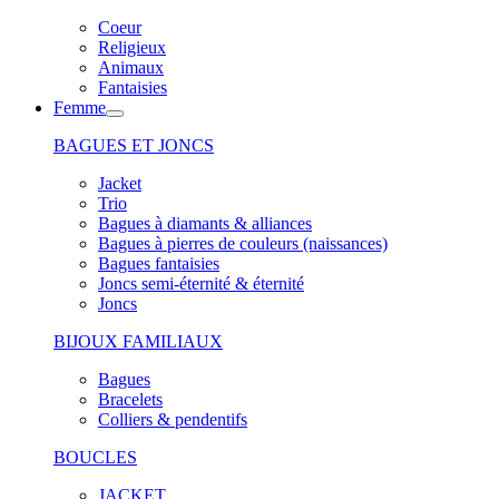
Coeur
Religieux
Animaux
Fantaisies
Femme
BAGUES ET JONCS
Jacket
Trio
Bagues à diamants & alliances
Bagues à pierres de couleurs (naissances)
Bagues fantaisies
Joncs semi-éternité & éternité
Joncs
BIJOUX FAMILIAUX
Bagues
Bracelets
Colliers & pendentifs
BOUCLES
JACKET