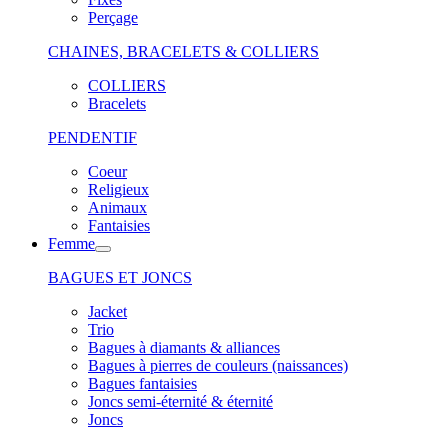
Perçage
CHAINES, BRACELETS & COLLIERS
COLLIERS
Bracelets
PENDENTIF
Coeur
Religieux
Animaux
Fantaisies
Femme
BAGUES ET JONCS
Jacket
Trio
Bagues à diamants & alliances
Bagues à pierres de couleurs (naissances)
Bagues fantaisies
Joncs semi-éternité & éternité
Joncs