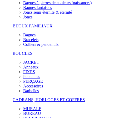
Bagues à pierres de couleurs (naissances)
Bagues fantaisies
Joncs semi-éternité & éternité
Joncs
BIJOUX FAMILIAUX
Bagues
Bracelets
Colliers & pendentifs
BOUCLES
JACKET
Anneaux
FIXES
Pendantes
PERÇAGE
Accessoires
Barbelles
CADRANS, HORLOGES ET COFFRES
MURALE
BUREAU