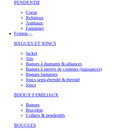
PENDENTIF
Coeur
Religieux
Animaux
Fantaisies
Femme
BAGUES ET JONCS
Jacket
Trio
Bagues à diamants & alliances
Bagues à pierres de couleurs (naissances)
Bagues fantaisies
Joncs semi-éternité & éternité
Joncs
BIJOUX FAMILIAUX
Bagues
Bracelets
Colliers & pendentifs
BOUCLES