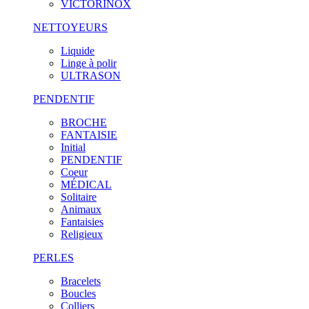
VICTORINOX
NETTOYEURS
Liquide
Linge à polir
ULTRASON
PENDENTIF
BROCHE
FANTAISIE
Initial
PENDENTIF
Coeur
MÉDICAL
Solitaire
Animaux
Fantaisies
Religieux
PERLES
Bracelets
Boucles
Colliers