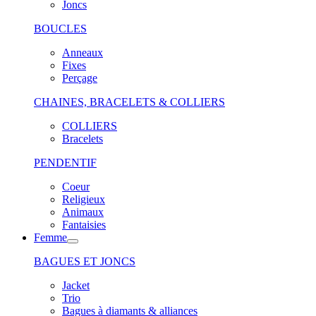
Joncs
BOUCLES
Anneaux
Fixes
Perçage
CHAINES, BRACELETS & COLLIERS
COLLIERS
Bracelets
PENDENTIF
Coeur
Religieux
Animaux
Fantaisies
Femme
BAGUES ET JONCS
Jacket
Trio
Bagues à diamants & alliances