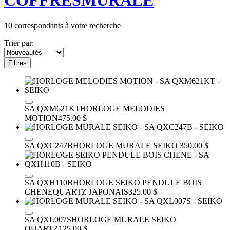
COFFRES
MURALE
10
correspondants à votre recherche
Trier par:
Filtres
SA QXM621KT
HORLOGE MELODIES
MOTION
475.00 $
SA QXC247B
HORLOGE MURALE SEIKO
350.00 $
SA QXH110B
HORLOGE SEIKO PENDULE BOIS
CHENE
QUARTZ JAPONAIS
325.00 $
SA QXL007S
HORLOGE MURALE SEIKO
QUARTZ
125.00 $