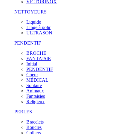
VICTORINOX
NETTOYEURS
Liquide
Linge à polir
ULTRASON
PENDENTIF
BROCHE
FANTAISIE
Initial
PENDENTIF
Coeur
MÉDICAL
Solitaire
Animaux
Fantaisies
Religieux
PERLES
Bracelets
Boucles
Colliers