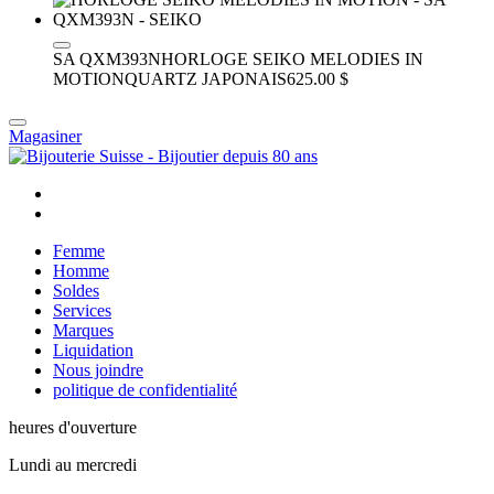
SA QXM393N
HORLOGE SEIKO MELODIES IN
MOTION
QUARTZ JAPONAIS
625.00 $
Magasiner
Femme
Homme
Soldes
Services
Marques
Liquidation
Nous joindre
politique de confidentialité
heures d'ouverture
Lundi au mercredi