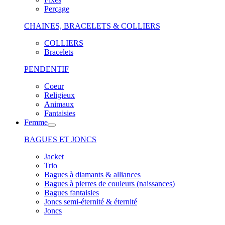
Perçage
CHAINES, BRACELETS & COLLIERS
COLLIERS
Bracelets
PENDENTIF
Coeur
Religieux
Animaux
Fantaisies
Femme
BAGUES ET JONCS
Jacket
Trio
Bagues à diamants & alliances
Bagues à pierres de couleurs (naissances)
Bagues fantaisies
Joncs semi-éternité & éternité
Joncs