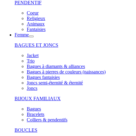
PENDENTIF
Coeur
Religieux
Animaux
Fantaisies
Femme
BAGUES ET JONCS
Jacket
Trio
Bagues à diamants & alliances
Bagues à pierres de couleurs (naissances)
Bagues fantaisies
Joncs semi-éternité & éternité
Joncs
BIJOUX FAMILIAUX
Bagues
Bracelets
Colliers & pendentifs
BOUCLES