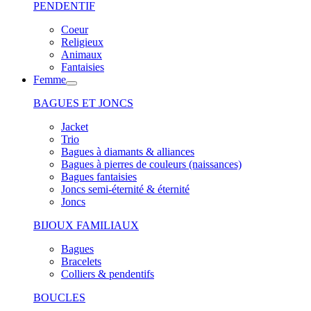
PENDENTIF
Coeur
Religieux
Animaux
Fantaisies
Femme
BAGUES ET JONCS
Jacket
Trio
Bagues à diamants & alliances
Bagues à pierres de couleurs (naissances)
Bagues fantaisies
Joncs semi-éternité & éternité
Joncs
BIJOUX FAMILIAUX
Bagues
Bracelets
Colliers & pendentifs
BOUCLES