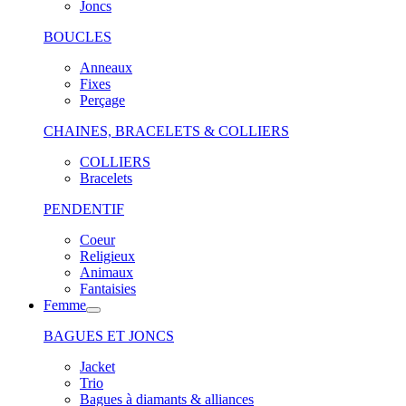
Joncs
BOUCLES
Anneaux
Fixes
Perçage
CHAINES, BRACELETS & COLLIERS
COLLIERS
Bracelets
PENDENTIF
Coeur
Religieux
Animaux
Fantaisies
Femme
BAGUES ET JONCS
Jacket
Trio
Bagues à diamants & alliances