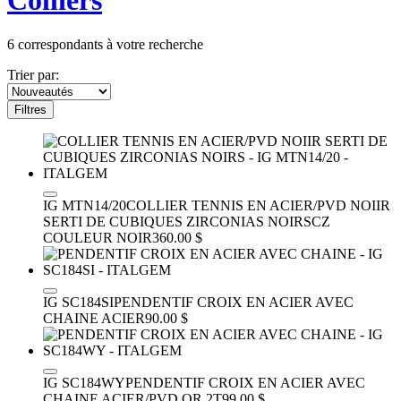
Colliers
6
correspondants à votre recherche
Trier par:
Filtres
IG MTN14/20
COLLIER TENNIS EN ACIER/PVD NOIIR
SERTI DE CUBIQUES ZIRCONIAS NOIRS
CZ
COULEUR NOIR
360.00 $
IG SC184SI
PENDENTIF CROIX EN ACIER AVEC
CHAINE
ACIER
90.00 $
IG SC184WY
PENDENTIF CROIX EN ACIER AVEC
CHAINE
ACIER/PVD OR 2T
99.00 $