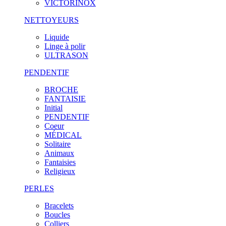
VICTORINOX
NETTOYEURS
Liquide
Linge à polir
ULTRASON
PENDENTIF
BROCHE
FANTAISIE
Initial
PENDENTIF
Coeur
MÉDICAL
Solitaire
Animaux
Fantaisies
Religieux
PERLES
Bracelets
Boucles
Colliers