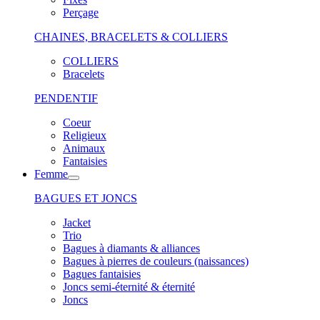
Perçage
CHAINES, BRACELETS & COLLIERS
COLLIERS
Bracelets
PENDENTIF
Coeur
Religieux
Animaux
Fantaisies
Femme
BAGUES ET JONCS
Jacket
Trio
Bagues à diamants & alliances
Bagues à pierres de couleurs (naissances)
Bagues fantaisies
Joncs semi-éternité & éternité
Joncs