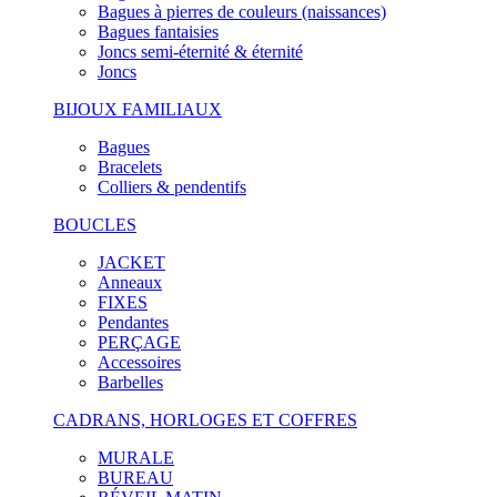
Bagues à pierres de couleurs (naissances)
Bagues fantaisies
Joncs semi-éternité & éternité
Joncs
BIJOUX FAMILIAUX
Bagues
Bracelets
Colliers & pendentifs
BOUCLES
JACKET
Anneaux
FIXES
Pendantes
PERÇAGE
Accessoires
Barbelles
CADRANS, HORLOGES ET COFFRES
MURALE
BUREAU