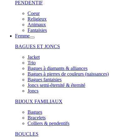
PENDENTIF
Coeur
Religieux
Animaux
Fantaisies
Femme
BAGUES ET JONCS
Jacket
Trio
Bagues à diamants & alliances
Bagues à pierres de couleurs (naissances)
Bagues fantaisies
Joncs semi-éternité & éternité
Joncs
BIJOUX FAMILIAUX
Bagues
Bracelets
Colliers & pendentifs
BOUCLES