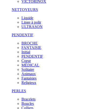
VICTORINOX
NETTOYEURS
Liquide
Linge à polir
ULTRASON
PENDENTIF
BROCHE
FANTAISIE
Initial
PENDENTIF
Coeur
MÉDICAL
Solitaire
Animaux
Fantaisies
Religieux
PERLES
Bracelets
Boucles
Colliers