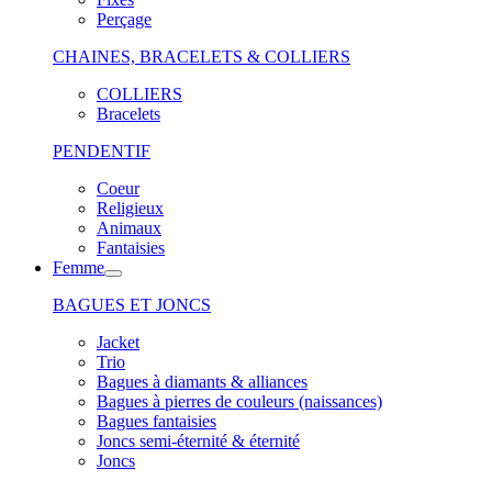
Perçage
CHAINES, BRACELETS & COLLIERS
COLLIERS
Bracelets
PENDENTIF
Coeur
Religieux
Animaux
Fantaisies
Femme
BAGUES ET JONCS
Jacket
Trio
Bagues à diamants & alliances
Bagues à pierres de couleurs (naissances)
Bagues fantaisies
Joncs semi-éternité & éternité
Joncs