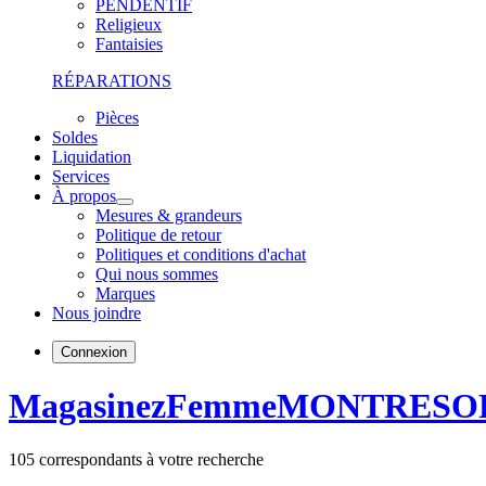
PENDENTIF
Religieux
Fantaisies
RÉPARATIONS
Pièces
Soldes
Liquidation
Services
À propos
Mesures & grandeurs
Politique de retour
Politiques et conditions d'achat
Qui nous sommes
Marques
Nous joindre
Connexion
Magasinez
Femme
MONTRES
O
105
correspondants à votre recherche