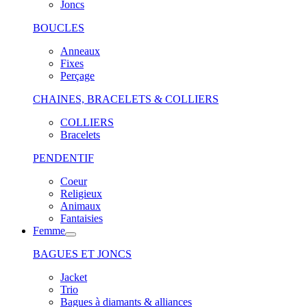
Joncs
BOUCLES
Anneaux
Fixes
Perçage
CHAINES, BRACELETS & COLLIERS
COLLIERS
Bracelets
PENDENTIF
Coeur
Religieux
Animaux
Fantaisies
Femme
BAGUES ET JONCS
Jacket
Trio
Bagues à diamants & alliances