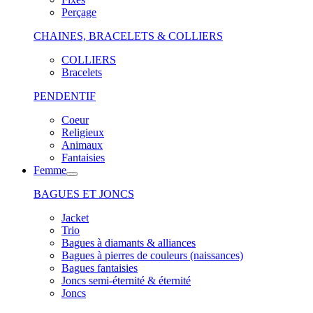
Perçage
CHAINES, BRACELETS & COLLIERS
COLLIERS
Bracelets
PENDENTIF
Coeur
Religieux
Animaux
Fantaisies
Femme
BAGUES ET JONCS
Jacket
Trio
Bagues à diamants & alliances
Bagues à pierres de couleurs (naissances)
Bagues fantaisies
Joncs semi-éternité & éternité
Joncs