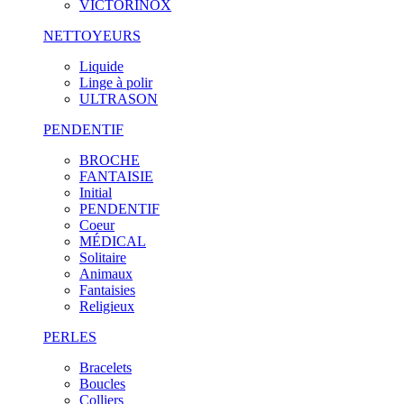
VICTORINOX
NETTOYEURS
Liquide
Linge à polir
ULTRASON
PENDENTIF
BROCHE
FANTAISIE
Initial
PENDENTIF
Coeur
MÉDICAL
Solitaire
Animaux
Fantaisies
Religieux
PERLES
Bracelets
Boucles
Colliers