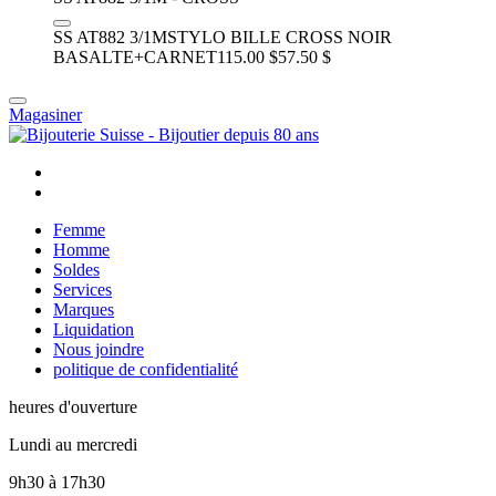
SS AT882 3/1M
STYLO BILLE CROSS NOIR
BASALTE+CARNET
115.00 $
57.50 $
Magasiner
Femme
Homme
Soldes
Services
Marques
Liquidation
Nous joindre
politique de confidentialité
heures d'ouverture
Lundi au mercredi
9h30
à
17h30