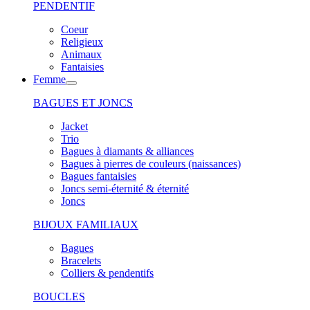
PENDENTIF
Coeur
Religieux
Animaux
Fantaisies
Femme
BAGUES ET JONCS
Jacket
Trio
Bagues à diamants & alliances
Bagues à pierres de couleurs (naissances)
Bagues fantaisies
Joncs semi-éternité & éternité
Joncs
BIJOUX FAMILIAUX
Bagues
Bracelets
Colliers & pendentifs
BOUCLES