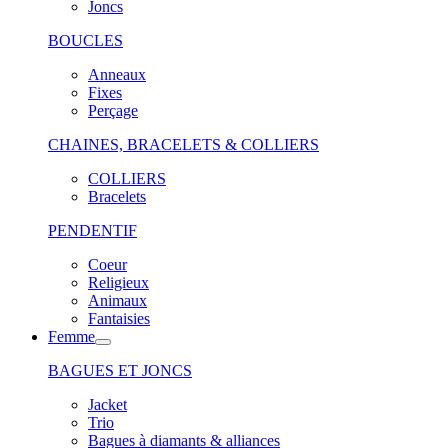
Joncs
BOUCLES
Anneaux
Fixes
Perçage
CHAINES, BRACELETS & COLLIERS
COLLIERS
Bracelets
PENDENTIF
Coeur
Religieux
Animaux
Fantaisies
Femme
BAGUES ET JONCS
Jacket
Trio
Bagues à diamants & alliances