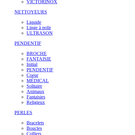
VICTORINOX
NETTOYEURS
Liquide
Linge à polir
ULTRASON
PENDENTIF
BROCHE
FANTAISIE
Initial
PENDENTIF
Coeur
MÉDICAL
Solitaire
Animaux
Fantaisies
Religieux
PERLES
Bracelets
Boucles
Colliers