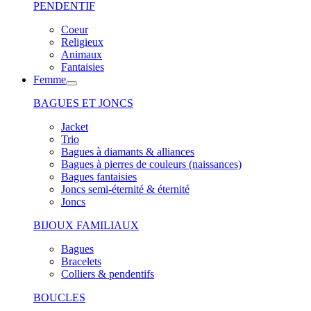
PENDENTIF
Coeur
Religieux
Animaux
Fantaisies
Femme
BAGUES ET JONCS
Jacket
Trio
Bagues à diamants & alliances
Bagues à pierres de couleurs (naissances)
Bagues fantaisies
Joncs semi-éternité & éternité
Joncs
BIJOUX FAMILIAUX
Bagues
Bracelets
Colliers & pendentifs
BOUCLES