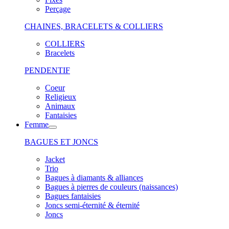
Perçage
CHAINES, BRACELETS & COLLIERS
COLLIERS
Bracelets
PENDENTIF
Coeur
Religieux
Animaux
Fantaisies
Femme
BAGUES ET JONCS
Jacket
Trio
Bagues à diamants & alliances
Bagues à pierres de couleurs (naissances)
Bagues fantaisies
Joncs semi-éternité & éternité
Joncs