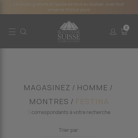
Livraison gratuite et rapide partout au Québec, avec tout
achat de 150$ et plus!
0
MAGASINEZ
HOMME
MONTRES
FESTINA
0
correspondants à votre recherche
Trier par: