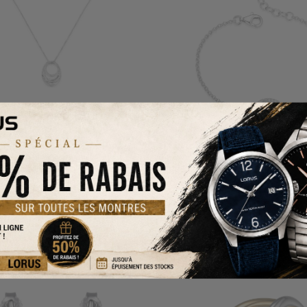
0N004L
PJ R1LAQQ004Q
 DOUBLE CERCLE AJOURÉ
BRACELET DOUBLE CERC
AVEC CZ
RHODIÉ
ARGENT RHODIÉ
189.00 $