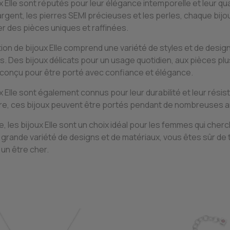
x Elle sont réputés pour leur élégance intemporelle et leur qua
l'argent, les pierres SEMI précieuses et les perles, chaque bi
r des pièces uniques et raffinées.
tion de bijoux Elle comprend une variété de styles et de desig
. Des bijoux délicats pour un usage quotidien, aux pièces p
 conçu pour être porté avec confiance et élégance.
x Elle sont également connus pour leur durabilité et leur résist
re, ces bijoux peuvent être portés pendant de nombreuses an
 les bijoux Elle sont un choix idéal pour les femmes qui cher
grande variété de designs et de matériaux, vous êtes sûr de tr
un être cher.