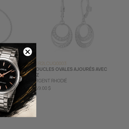
PJ R2LCUQ0003
LE AJOURÉ
BOUCLES OVALES AJOURÉS AVEC
CZ
ARGENT RHODIÉ
249.00 $