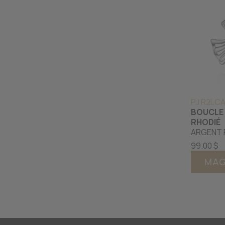
PJ R2LC
BOUCLE 
RHODIÉ
ARGENT 
99.00 $
MAG