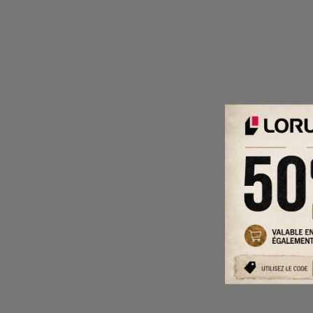
PJ R0LC
COLLIER
AVEC CZ
ARGENT 
249.00 $