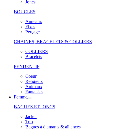
Joncs
BOUCLES
Anneaux
Fixes
Perçage
CHAINES, BRACELETS & COLLIERS
COLLIERS
Bracelets
PENDENTIF
Coeur
Religieux
Animaux
Fantaisies
Femme
BAGUES ET JONCS
Jacket
Trio
Bagues à diamants & alliances