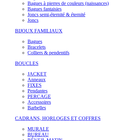
Bagues à pierres de couleurs (naissances)
Bagues fantaisies
Joncs semi-éternité & éternité
Joncs
BIJOUX FAMILIAUX
Bagues
Bracelets
Colliers & pendentifs
BOUCLES
JACKET
Anneaux
FIXES
Pendantes
PERÇAGE
Accessoires
Barbelles
CADRANS, HORLOGES ET COFFRES
MURALE
BUREAU