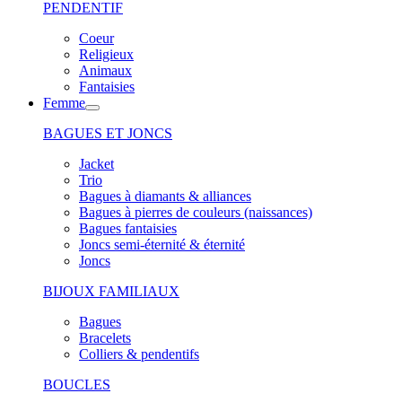
PENDENTIF
Coeur
Religieux
Animaux
Fantaisies
Femme
BAGUES ET JONCS
Jacket
Trio
Bagues à diamants & alliances
Bagues à pierres de couleurs (naissances)
Bagues fantaisies
Joncs semi-éternité & éternité
Joncs
BIJOUX FAMILIAUX
Bagues
Bracelets
Colliers & pendentifs
BOUCLES