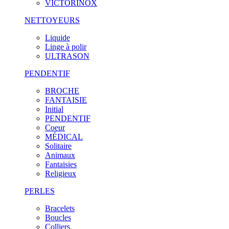
VICTORINOX
NETTOYEURS
Liquide
Linge à polir
ULTRASON
PENDENTIF
BROCHE
FANTAISIE
Initial
PENDENTIF
Coeur
MÉDICAL
Solitaire
Animaux
Fantaisies
Religieux
PERLES
Bracelets
Boucles
Colliers