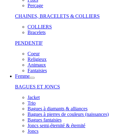
Perçage
CHAINES, BRACELETS & COLLIERS
COLLIERS
Bracelets
PENDENTIF
Coeur
Religieux
Animaux
Fantaisies
Femme
BAGUES ET JONCS
Jacket
Trio
Bagues à diamants & alliances
Bagues à pierres de couleurs (naissances)
Bagues fantaisies
Joncs semi-éternité & éternité
Joncs