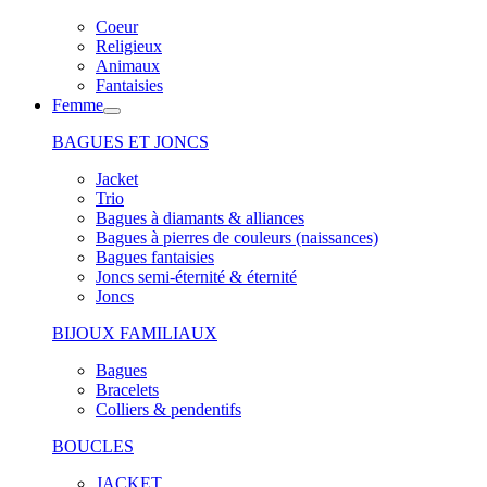
Coeur
Religieux
Animaux
Fantaisies
Femme
BAGUES ET JONCS
Jacket
Trio
Bagues à diamants & alliances
Bagues à pierres de couleurs (naissances)
Bagues fantaisies
Joncs semi-éternité & éternité
Joncs
BIJOUX FAMILIAUX
Bagues
Bracelets
Colliers & pendentifs
BOUCLES
JACKET