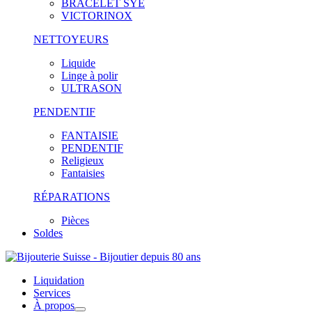
BRACELET SYE
VICTORINOX
NETTOYEURS
Liquide
Linge à polir
ULTRASON
PENDENTIF
FANTAISIE
PENDENTIF
Religieux
Fantaisies
RÉPARATIONS
Pièces
Soldes
Liquidation
Services
À propos