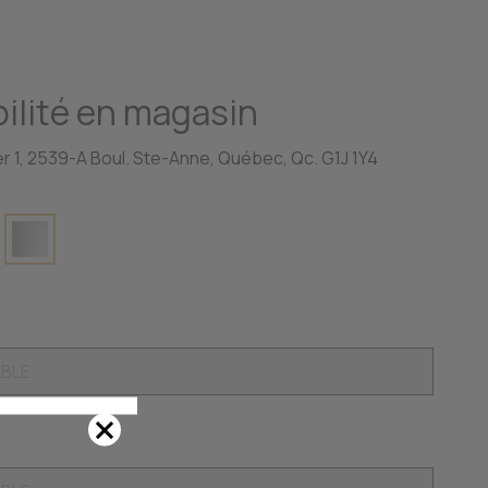
ilité en magasin
r 1, 2539-A Boul. Ste-Anne, Québec, Qc. G1J 1Y4