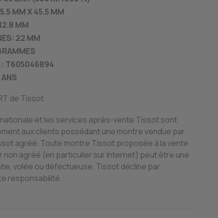
5.5 MM X 45.5 MM
 12.8 MM
ES: 22 MM
 GRAMMES
 : T605046894
2 ANS
RT de Tissot
rnationale et les services après-vente Tissot sont
vement aux clients possédant une montre vendue par
ssot agréé. Toute montre Tissot proposée à la vente
 non agréé (en particulier sur Internet) peut être une
te, volée ou défectueuse. Tissot décline par
e responsabilité.