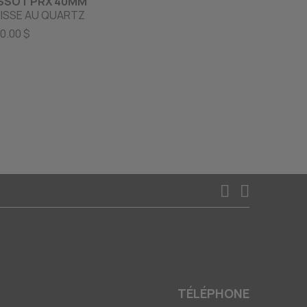
SSOT PRX 40MM
TISSOT GEN
ISSE AU QUARTZ
SILICIUM 4
0.00 $
3070.00 $
TÉLÉPHONE