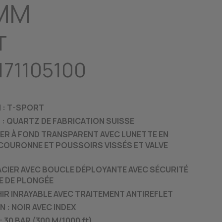
5MM
T
171105100
 : T-SPORT
: QUARTZ DE FABRICATION SUISSE
CIER À FOND TRANSPARENT AVEC LUNETTE EN
COURONNE ET POUSSOIRS VISSÉS ET VALVE
ACIER AVEC BOUCLE DÉPLOYANTE AVEC SÉCURITÉ
E DE PLONGÉE
HIR INRAYABLE AVEC TRAITEMENT ANTIREFLET
 : NOIR AVEC INDEX
 30 BAR (300 M/1000 ft)