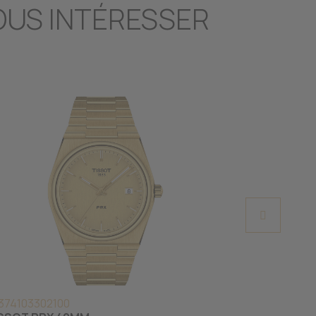
OUS INTÉRESSER
374103302100
T9274074103