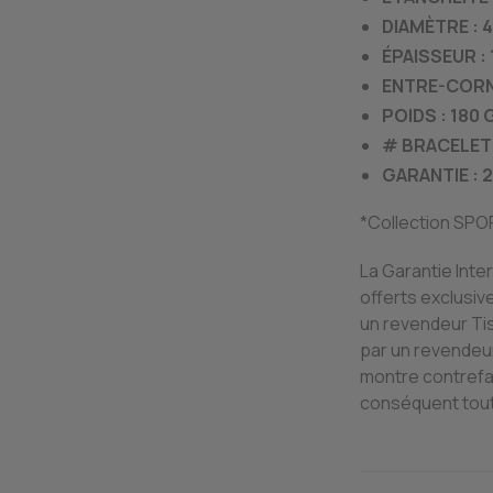
DIAMÈTRE : 4
ÉPAISSEUR :
ENTRE-CORN
POIDS : 180
# BRACELET
GARANTIE : 
*Collection SPO
La Garantie Inte
offerts exclusi
un revendeur Ti
par un revendeur
montre contrefai
conséquent tout