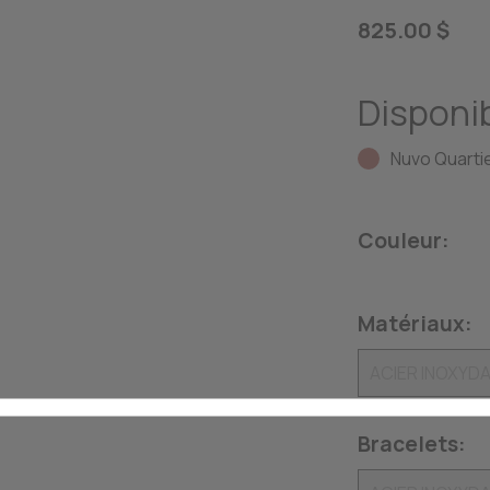
825.00 $
Disponib
Nuvo Quartie
Couleur:
Matériaux:
Bracelets: