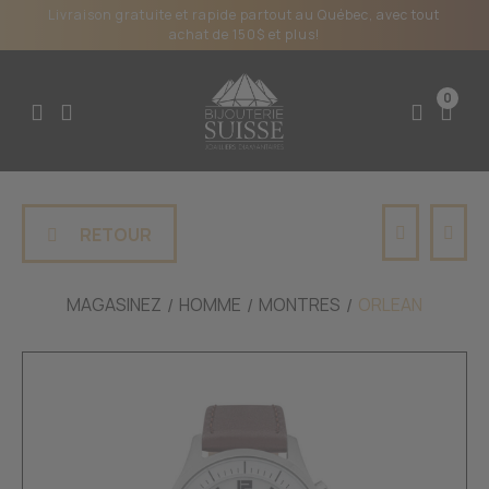
Livraison gratuite et rapide partout au Québec, avec tout
achat de 150$ et plus!
0
RETOUR
MAGASINEZ
HOMME
MONTRES
ORLEAN