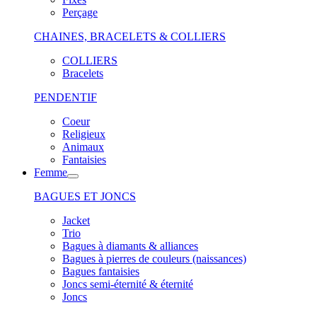
Perçage
CHAINES, BRACELETS & COLLIERS
COLLIERS
Bracelets
PENDENTIF
Coeur
Religieux
Animaux
Fantaisies
Femme
BAGUES ET JONCS
Jacket
Trio
Bagues à diamants & alliances
Bagues à pierres de couleurs (naissances)
Bagues fantaisies
Joncs semi-éternité & éternité
Joncs