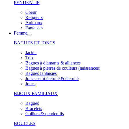
PENDENTIF
Coeur
Religieux
Animaux
Fantaisies
Femme
BAGUES ET JONCS
Jacket
Trio
Bagues à diamants & alliances
Bagues à pierres de couleurs (naissances)
Bagues fantaisies
Joncs semi-éternité & éternité
Joncs
BIJOUX FAMILIAUX
Bagues
Bracelets
Colliers & pendentifs
BOUCLES