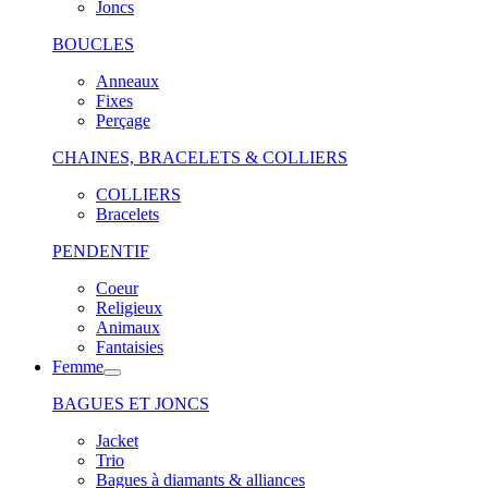
Joncs
BOUCLES
Anneaux
Fixes
Perçage
CHAINES, BRACELETS & COLLIERS
COLLIERS
Bracelets
PENDENTIF
Coeur
Religieux
Animaux
Fantaisies
Femme
BAGUES ET JONCS
Jacket
Trio
Bagues à diamants & alliances