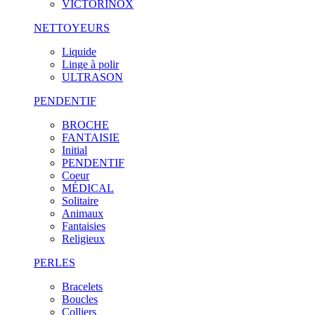
VICTORINOX
NETTOYEURS
Liquide
Linge à polir
ULTRASON
PENDENTIF
BROCHE
FANTAISIE
Initial
PENDENTIF
Coeur
MÉDICAL
Solitaire
Animaux
Fantaisies
Religieux
PERLES
Bracelets
Boucles
Colliers