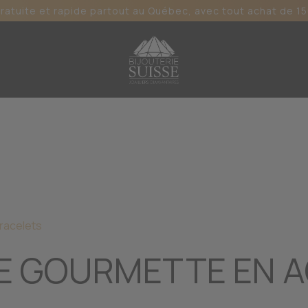
gratuite et rapide partout au Québec, avec tout achat de 15
racelets
E GOURMETTE EN A