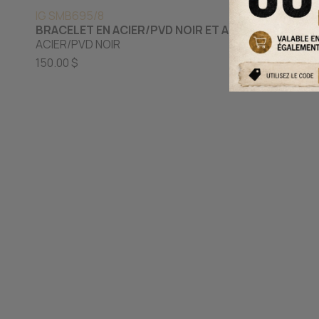
IG SMB695/8
IG SMB8
BRACELET EN ACIER/PVD NOIR ET ACÉTATE
BRACELE
ACIER/PVD NOIR
ACIER/P
150.00 $
90.00 $