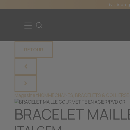
Livraison 
RETOUR
Magasinez
HOMME
CHAINES, BRACELETS & COLLIERS
B
BRACELET MAILL