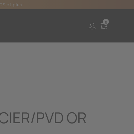
0$ et plus!
0
CIER/PVD OR