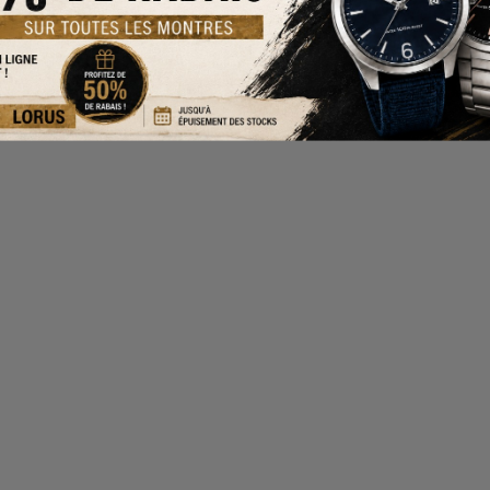
05GO8.5
IG S
T EN ACIER OU ACIER/PVD OR À MAILLE GOURMETTE
BRAC
VD OR
ACIE
99.00