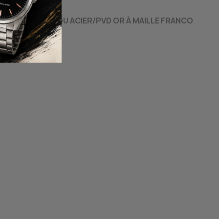
MB830/8.5
ELET EN ACIER OU ACIER/PVD OR À MAILLE FRANCO
R
 $