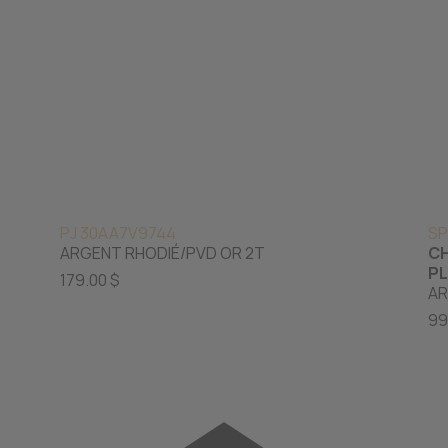
PJ 30AA7V9744
SP
ARGENT RHODIÉ/PVD OR 2T
CH
PL
179.00 $
AR
99