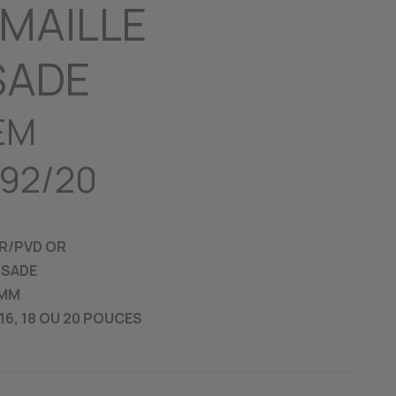
 MAILLE
SADE
EM
N92/20
ER/PVD OR
RSADE
2MM
16, 18 OU 20 POUCES