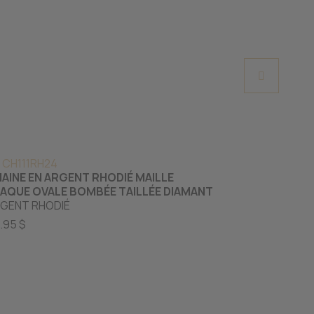
 CH111RH24
S PAPC6.6Y2
AINE EN ARGENT RHODIÉ MAILLE
CHAINE EN O
AQUE OVALE BOMBÉE TAILLÉE DIAMANT
OR JAUNE 10K
GENT RHODIÉ
2295.00 $
.95 $