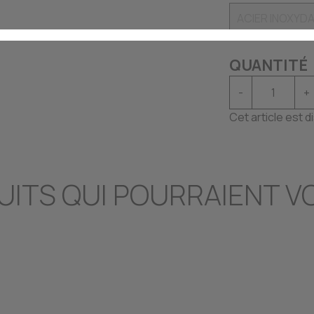
QUANTITÉ
-
+
Cet article est 
UITS QUI POURRAIENT V