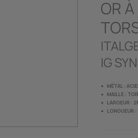
OR À
TOR
ITALG
IG SY
MÉTAL : ACI
MAILLE : TO
LARGEUR : 
LONGUEUR : 