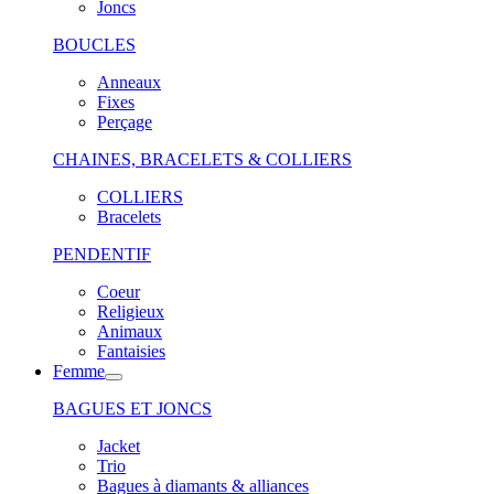
Joncs
BOUCLES
Anneaux
Fixes
Perçage
CHAINES, BRACELETS & COLLIERS
COLLIERS
Bracelets
PENDENTIF
Coeur
Religieux
Animaux
Fantaisies
Femme
BAGUES ET JONCS
Jacket
Trio
Bagues à diamants & alliances