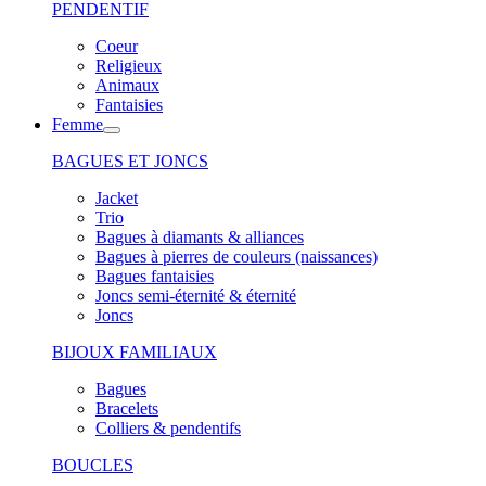
PENDENTIF
Coeur
Religieux
Animaux
Fantaisies
Femme
BAGUES ET JONCS
Jacket
Trio
Bagues à diamants & alliances
Bagues à pierres de couleurs (naissances)
Bagues fantaisies
Joncs semi-éternité & éternité
Joncs
BIJOUX FAMILIAUX
Bagues
Bracelets
Colliers & pendentifs
BOUCLES