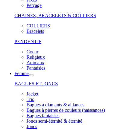
Perçage
CHAINES, BRACELETS & COLLIERS
COLLIERS
Bracelets
PENDENTIF
Coeur
Religieux
Animaux
Fantaisies
Femme
BAGUES ET JONCS
Jacket
Trio
Bagues à diamants & alliances
Bagues à pierres de couleurs (naissances)
Bagues fantaisies
Joncs semi-éternité & éternité
Joncs