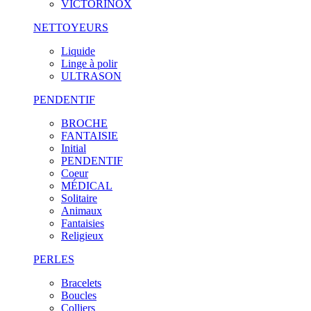
VICTORINOX
NETTOYEURS
Liquide
Linge à polir
ULTRASON
PENDENTIF
BROCHE
FANTAISIE
Initial
PENDENTIF
Coeur
MÉDICAL
Solitaire
Animaux
Fantaisies
Religieux
PERLES
Bracelets
Boucles
Colliers