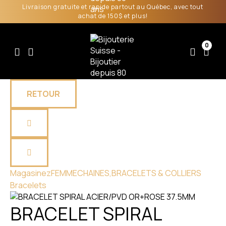
Livraison gratuite et rapide partout au Québec, avec tout
achat de 150$ et plus!
0
RETOUR
Magasinez
FEMME
CHAINES,BRACELETS & COLLIERS
Bracelets
BRACELET SPIRAL