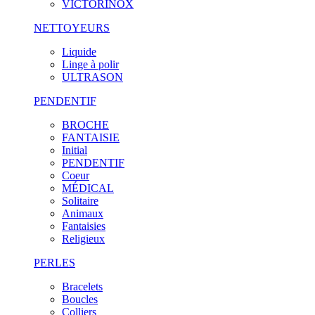
VICTORINOX
NETTOYEURS
Liquide
Linge à polir
ULTRASON
PENDENTIF
BROCHE
FANTAISIE
Initial
PENDENTIF
Coeur
MÉDICAL
Solitaire
Animaux
Fantaisies
Religieux
PERLES
Bracelets
Boucles
Colliers