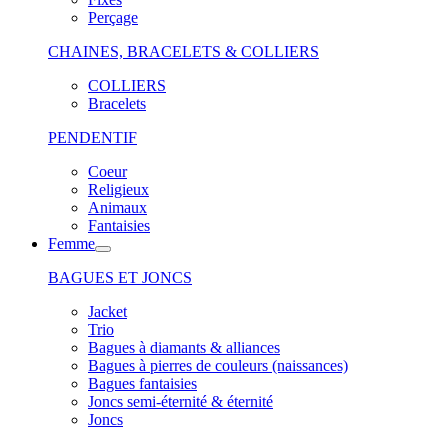
Perçage
CHAINES, BRACELETS & COLLIERS
COLLIERS
Bracelets
PENDENTIF
Coeur
Religieux
Animaux
Fantaisies
Femme
BAGUES ET JONCS
Jacket
Trio
Bagues à diamants & alliances
Bagues à pierres de couleurs (naissances)
Bagues fantaisies
Joncs semi-éternité & éternité
Joncs