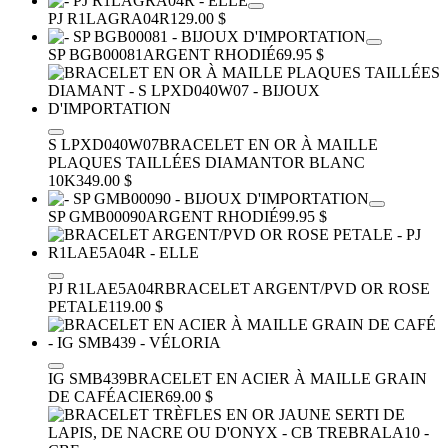
PJ R1LAGRA04R
129.00 $
SP BGB00081
ARGENT RHODIÉ
69.95 $
S LPXD040W07
BRACELET EN OR À MAILLE
PLAQUES TAILLÉES DIAMANT
OR BLANC
10K
349.00 $
SP GMB00090
ARGENT RHODIÉ
99.95 $
PJ R1LAE5A04R
BRACELET ARGENT/PVD OR ROSE
PETALE
119.00 $
IG SMB439
BRACELET EN ACIER À MAILLE GRAIN
DE CAFÉ
ACIER
69.00 $