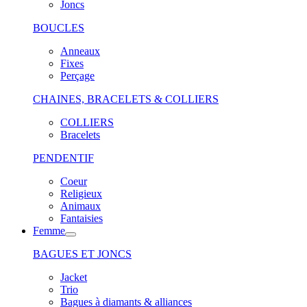
Joncs
BOUCLES
Anneaux
Fixes
Perçage
CHAINES, BRACELETS & COLLIERS
COLLIERS
Bracelets
PENDENTIF
Coeur
Religieux
Animaux
Fantaisies
Femme
BAGUES ET JONCS
Jacket
Trio
Bagues à diamants & alliances