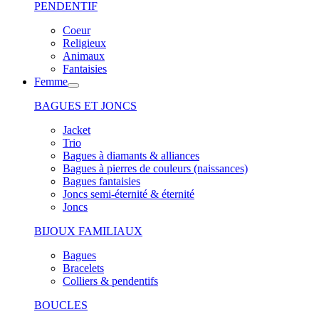
PENDENTIF
Coeur
Religieux
Animaux
Fantaisies
Femme
BAGUES ET JONCS
Jacket
Trio
Bagues à diamants & alliances
Bagues à pierres de couleurs (naissances)
Bagues fantaisies
Joncs semi-éternité & éternité
Joncs
BIJOUX FAMILIAUX
Bagues
Bracelets
Colliers & pendentifs
BOUCLES