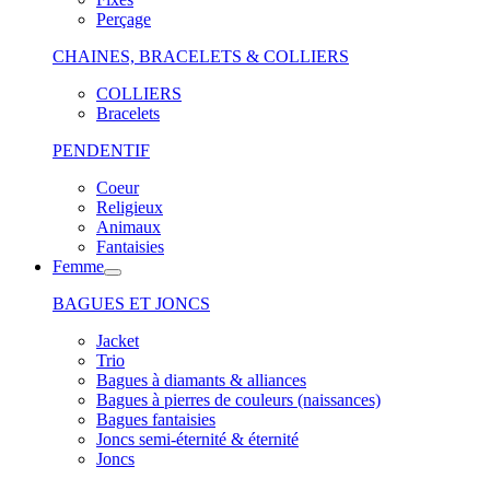
Perçage
CHAINES, BRACELETS & COLLIERS
COLLIERS
Bracelets
PENDENTIF
Coeur
Religieux
Animaux
Fantaisies
Femme
BAGUES ET JONCS
Jacket
Trio
Bagues à diamants & alliances
Bagues à pierres de couleurs (naissances)
Bagues fantaisies
Joncs semi-éternité & éternité
Joncs