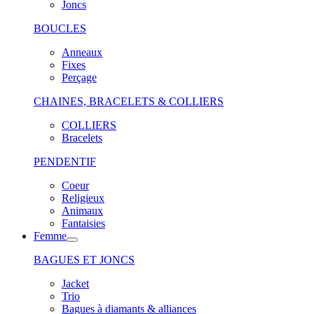
Joncs
BOUCLES
Anneaux
Fixes
Perçage
CHAINES, BRACELETS & COLLIERS
COLLIERS
Bracelets
PENDENTIF
Coeur
Religieux
Animaux
Fantaisies
Femme
BAGUES ET JONCS
Jacket
Trio
Bagues à diamants & alliances