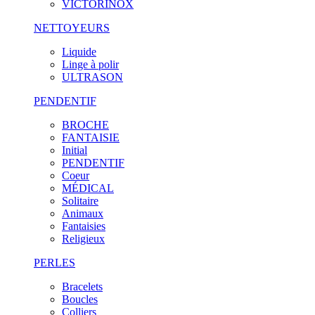
VICTORINOX
NETTOYEURS
Liquide
Linge à polir
ULTRASON
PENDENTIF
BROCHE
FANTAISIE
Initial
PENDENTIF
Coeur
MÉDICAL
Solitaire
Animaux
Fantaisies
Religieux
PERLES
Bracelets
Boucles
Colliers