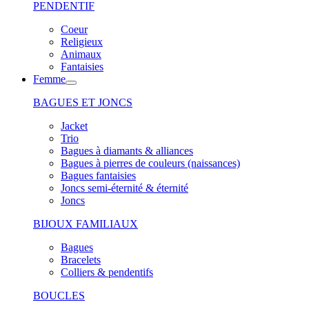
PENDENTIF
Coeur
Religieux
Animaux
Fantaisies
Femme
BAGUES ET JONCS
Jacket
Trio
Bagues à diamants & alliances
Bagues à pierres de couleurs (naissances)
Bagues fantaisies
Joncs semi-éternité & éternité
Joncs
BIJOUX FAMILIAUX
Bagues
Bracelets
Colliers & pendentifs
BOUCLES