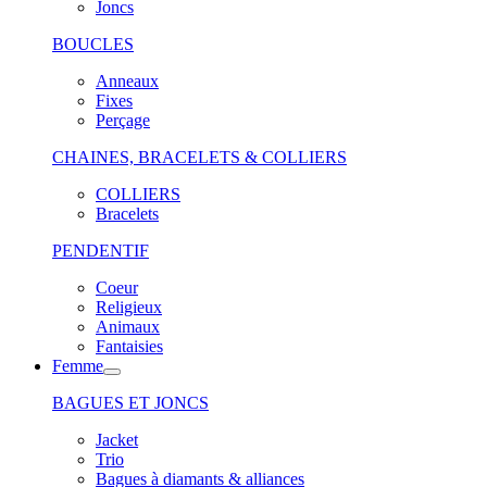
Joncs
BOUCLES
Anneaux
Fixes
Perçage
CHAINES, BRACELETS & COLLIERS
COLLIERS
Bracelets
PENDENTIF
Coeur
Religieux
Animaux
Fantaisies
Femme
BAGUES ET JONCS
Jacket
Trio
Bagues à diamants & alliances