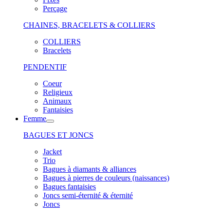
Perçage
CHAINES, BRACELETS & COLLIERS
COLLIERS
Bracelets
PENDENTIF
Coeur
Religieux
Animaux
Fantaisies
Femme
BAGUES ET JONCS
Jacket
Trio
Bagues à diamants & alliances
Bagues à pierres de couleurs (naissances)
Bagues fantaisies
Joncs semi-éternité & éternité
Joncs