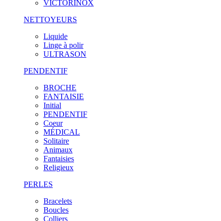
VICTORINOX
NETTOYEURS
Liquide
Linge à polir
ULTRASON
PENDENTIF
BROCHE
FANTAISIE
Initial
PENDENTIF
Coeur
MÉDICAL
Solitaire
Animaux
Fantaisies
Religieux
PERLES
Bracelets
Boucles
Colliers