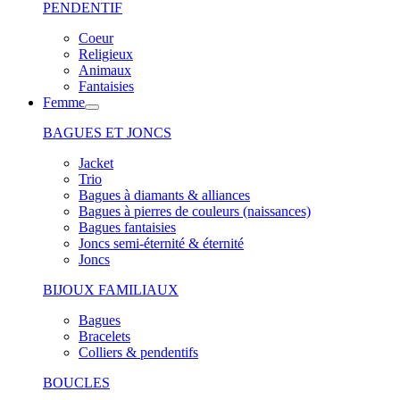
PENDENTIF
Coeur
Religieux
Animaux
Fantaisies
Femme
BAGUES ET JONCS
Jacket
Trio
Bagues à diamants & alliances
Bagues à pierres de couleurs (naissances)
Bagues fantaisies
Joncs semi-éternité & éternité
Joncs
BIJOUX FAMILIAUX
Bagues
Bracelets
Colliers & pendentifs
BOUCLES