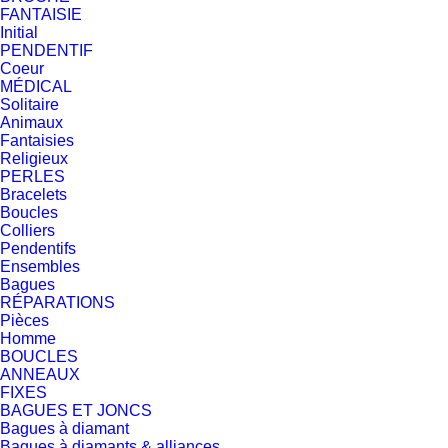
FANTAISIE
Initial
PENDENTIF
Coeur
MÉDICAL
Solitaire
Animaux
Fantaisies
Religieux
PERLES
Bracelets
Boucles
Colliers
Pendentifs
Ensembles
Bagues
RÉPARATIONS
Pièces
Homme
BOUCLES
ANNEAUX
FIXES
BAGUES ET JONCS
Bagues à diamant
Bagues à diamants & alliances