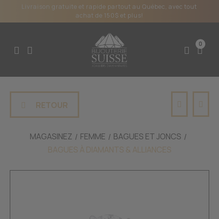
Livraison gratuite et rapide partout au Québec, avec tout
achat de 150$ et plus!
0
RETOUR
MAGASINEZ
FEMME
BAGUES ET JONCS
BAGUES À DIAMANTS & ALLIANCES