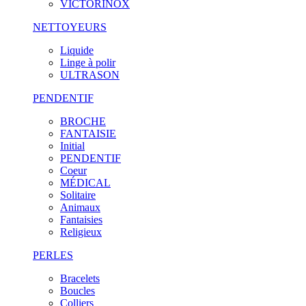
VICTORINOX
NETTOYEURS
Liquide
Linge à polir
ULTRASON
PENDENTIF
BROCHE
FANTAISIE
Initial
PENDENTIF
Coeur
MÉDICAL
Solitaire
Animaux
Fantaisies
Religieux
PERLES
Bracelets
Boucles
Colliers