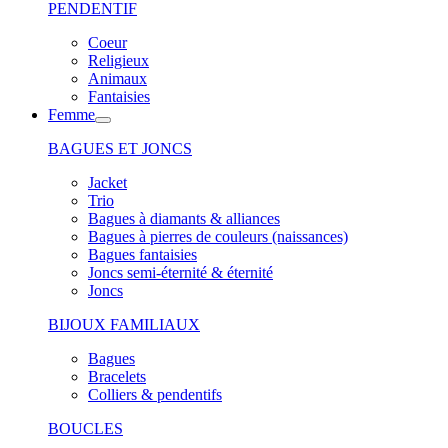
PENDENTIF
Coeur
Religieux
Animaux
Fantaisies
Femme
BAGUES ET JONCS
Jacket
Trio
Bagues à diamants & alliances
Bagues à pierres de couleurs (naissances)
Bagues fantaisies
Joncs semi-éternité & éternité
Joncs
BIJOUX FAMILIAUX
Bagues
Bracelets
Colliers & pendentifs
BOUCLES