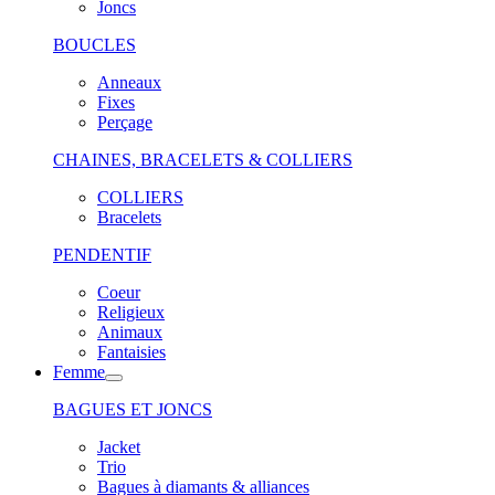
Joncs
BOUCLES
Anneaux
Fixes
Perçage
CHAINES, BRACELETS & COLLIERS
COLLIERS
Bracelets
PENDENTIF
Coeur
Religieux
Animaux
Fantaisies
Femme
BAGUES ET JONCS
Jacket
Trio
Bagues à diamants & alliances