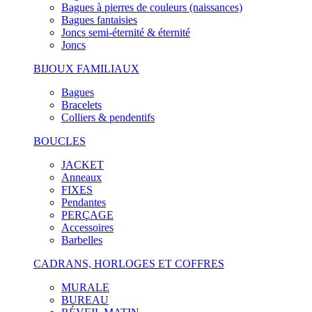
Bagues à pierres de couleurs (naissances)
Bagues fantaisies
Joncs semi-éternité & éternité
Joncs
BIJOUX FAMILIAUX
Bagues
Bracelets
Colliers & pendentifs
BOUCLES
JACKET
Anneaux
FIXES
Pendantes
PERÇAGE
Accessoires
Barbelles
CADRANS, HORLOGES ET COFFRES
MURALE
BUREAU