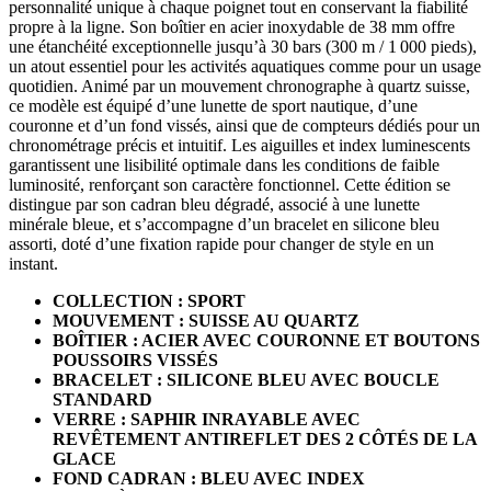
personnalité unique à chaque poignet tout en conservant la fiabilité
propre à la ligne. Son boîtier en acier inoxydable de 38 mm offre
une étanchéité exceptionnelle jusqu’à 30 bars (300 m / 1 000 pieds),
un atout essentiel pour les activités aquatiques comme pour un usage
quotidien. Animé par un mouvement chronographe à quartz suisse,
ce modèle est équipé d’une lunette de sport nautique, d’une
couronne et d’un fond vissés, ainsi que de compteurs dédiés pour un
chronométrage précis et intuitif. Les aiguilles et index luminescents
garantissent une lisibilité optimale dans les conditions de faible
luminosité, renforçant son caractère fonctionnel. Cette édition se
distingue par son cadran bleu dégradé, associé à une lunette
minérale bleue, et s’accompagne d’un bracelet en silicone bleu
assorti, doté d’une fixation rapide pour changer de style en un
instant.
COLLECTION : SPORT
MOUVEMENT : SUISSE AU QUARTZ
BOÎTIER : ACIER AVEC COURONNE ET BOUTONS
POUSSOIRS VISSÉS
BRACELET : SILICONE BLEU AVEC BOUCLE
STANDARD
VERRE : SAPHIR INRAYABLE AVEC
REVÊTEMENT ANTIREFLET DES 2 CÔTÉS DE LA
GLACE
FOND CADRAN : BLEU AVEC INDEX