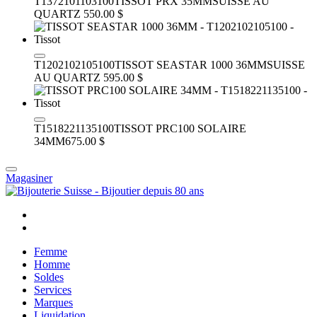
T1372101103100
TISSOT PRX 35MM
SUISSE AU
QUARTZ
550.00 $
T1202102105100
TISSOT SEASTAR 1000 36MM
SUISSE
AU QUARTZ
595.00 $
T1518221135100
TISSOT PRC100 SOLAIRE
34MM
675.00 $
Magasiner
Femme
Homme
Soldes
Services
Marques
Liquidation