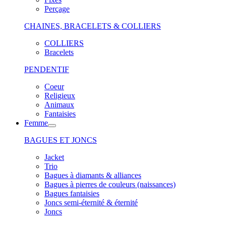
Perçage
CHAINES, BRACELETS & COLLIERS
COLLIERS
Bracelets
PENDENTIF
Coeur
Religieux
Animaux
Fantaisies
Femme
BAGUES ET JONCS
Jacket
Trio
Bagues à diamants & alliances
Bagues à pierres de couleurs (naissances)
Bagues fantaisies
Joncs semi-éternité & éternité
Joncs