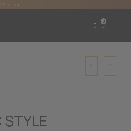
0$ et plus!
0
 STYLE