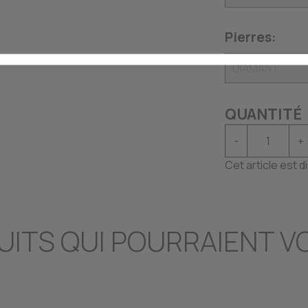
Pierres:
QUANTITÉ
-
+
Cet article est 
UITS QUI POURRAIENT V