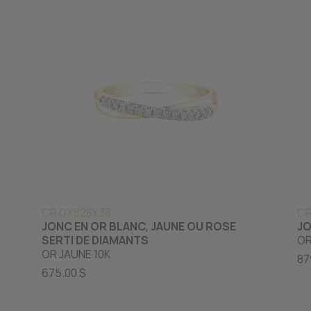
CR DX828Y38
CR
JONC EN OR BLANC, JAUNE OU ROSE
JO
SERTI DE DIAMANTS
OR
OR JAUNE 10K
87
675.00 $