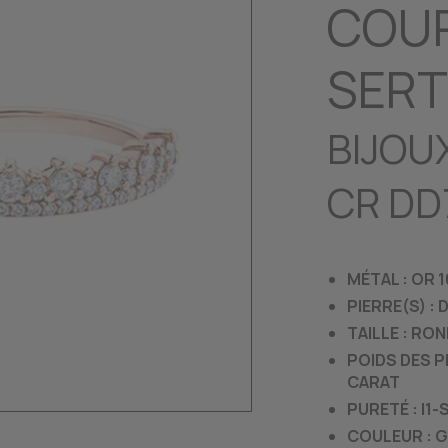
COUR
SERT
BIJOU
CR DD
MÉTAL : OR 
PIERRE(S) :
TAILLE : RO
POIDS DES P
CARAT
PURETÉ : I1-
COULEUR : G