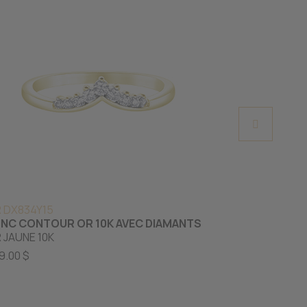
 DX834Y15
CR DX609W1
NC CONTOUR OR 10K AVEC DIAMANTS
JONC SEMI-É
 JAUNE 10K
DIAMANTS
OR BLANC 10
9.00 $
729.00 $