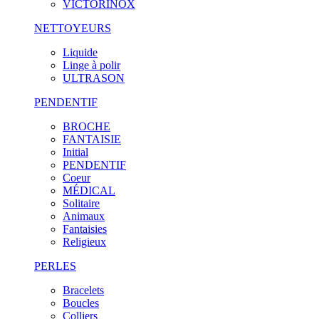
VICTORINOX
NETTOYEURS
Liquide
Linge à polir
ULTRASON
PENDENTIF
BROCHE
FANTAISIE
Initial
PENDENTIF
Coeur
MÉDICAL
Solitaire
Animaux
Fantaisies
Religieux
PERLES
Bracelets
Boucles
Colliers