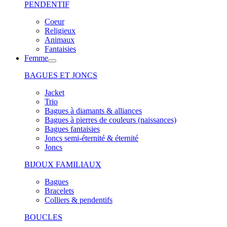
PENDENTIF
Coeur
Religieux
Animaux
Fantaisies
Femme
BAGUES ET JONCS
Jacket
Trio
Bagues à diamants & alliances
Bagues à pierres de couleurs (naissances)
Bagues fantaisies
Joncs semi-éternité & éternité
Joncs
BIJOUX FAMILIAUX
Bagues
Bracelets
Colliers & pendentifs
BOUCLES