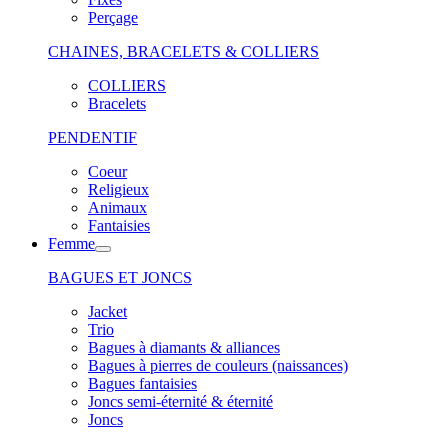
Perçage
CHAINES, BRACELETS & COLLIERS
COLLIERS
Bracelets
PENDENTIF
Coeur
Religieux
Animaux
Fantaisies
Femme
BAGUES ET JONCS
Jacket
Trio
Bagues à diamants & alliances
Bagues à pierres de couleurs (naissances)
Bagues fantaisies
Joncs semi-éternité & éternité
Joncs