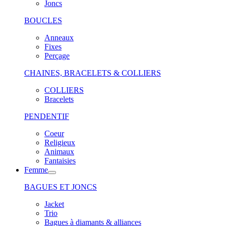
Joncs
BOUCLES
Anneaux
Fixes
Perçage
CHAINES, BRACELETS & COLLIERS
COLLIERS
Bracelets
PENDENTIF
Coeur
Religieux
Animaux
Fantaisies
Femme
BAGUES ET JONCS
Jacket
Trio
Bagues à diamants & alliances