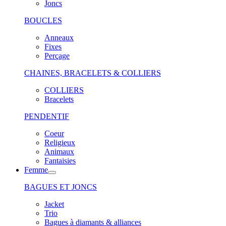
Joncs
BOUCLES
Anneaux
Fixes
Perçage
CHAINES, BRACELETS & COLLIERS
COLLIERS
Bracelets
PENDENTIF
Coeur
Religieux
Animaux
Fantaisies
Femme
BAGUES ET JONCS
Jacket
Trio
Bagues à diamants & alliances