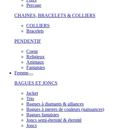
Perçage
CHAINES, BRACELETS & COLLIERS
COLLIERS
Bracelets
PENDENTIF
Coeur
Religieux
Animaux
Fantaisies
Femme
BAGUES ET JONCS
Jacket
Trio
Bagues à diamants & alliances
Bagues à pierres de couleurs (naissances)
Bagues fantaisies
Joncs semi-éternité & éternité
Joncs