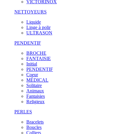
VICTORINOX
NETTOYEURS
Liquide
Linge à polir
ULTRASON
PENDENTIF
BROCHE
FANTAISIE
Initial
PENDENTIF
Coeur
MÉDICAL
Solitaire
Animaux
Fantaisies
Religieux
PERLES
Bracelets
Boucles
Colliers