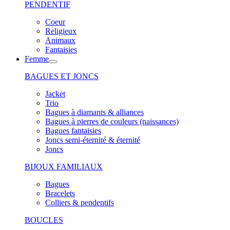
PENDENTIF
Coeur
Religieux
Animaux
Fantaisies
Femme
BAGUES ET JONCS
Jacket
Trio
Bagues à diamants & alliances
Bagues à pierres de couleurs (naissances)
Bagues fantaisies
Joncs semi-éternité & éternité
Joncs
BIJOUX FAMILIAUX
Bagues
Bracelets
Colliers & pendentifs
BOUCLES