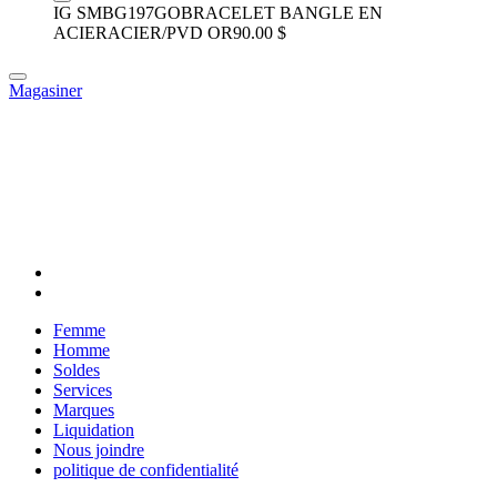
IG SMBG197GO
BRACELET BANGLE EN
ACIER
ACIER/PVD OR
90.00 $
Magasiner
Femme
Homme
Soldes
Services
Marques
Liquidation
Nous joindre
politique de confidentialité