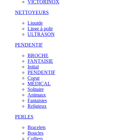
VICTORINOX
NETTOYEURS
Liquide
Linge à polir
ULTRASON
PENDENTIF
BROCHE
FANTAISIE
Initial
PENDENTIF
Coeur
MÉDICAL
Solitaire
Animaux
Fantaisies
Religieux
PERLES
Bracelets
Boucles
Colliers