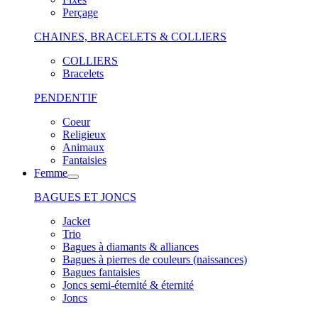
Perçage
CHAINES, BRACELETS & COLLIERS
COLLIERS
Bracelets
PENDENTIF
Coeur
Religieux
Animaux
Fantaisies
Femme
BAGUES ET JONCS
Jacket
Trio
Bagues à diamants & alliances
Bagues à pierres de couleurs (naissances)
Bagues fantaisies
Joncs semi-éternité & éternité
Joncs