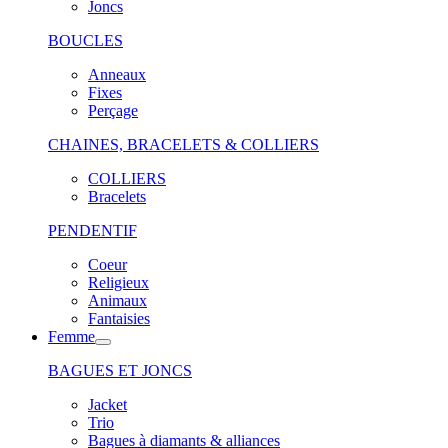
Joncs
BOUCLES
Anneaux
Fixes
Perçage
CHAINES, BRACELETS & COLLIERS
COLLIERS
Bracelets
PENDENTIF
Coeur
Religieux
Animaux
Fantaisies
Femme
BAGUES ET JONCS
Jacket
Trio
Bagues à diamants & alliances