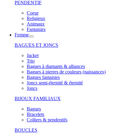
PENDENTIF
Coeur
Religieux
Animaux
Fantaisies
Femme
BAGUES ET JONCS
Jacket
Trio
Bagues à diamants & alliances
Bagues à pierres de couleurs (naissances)
Bagues fantaisies
Joncs semi-éternité & éternité
Joncs
BIJOUX FAMILIAUX
Bagues
Bracelets
Colliers & pendentifs
BOUCLES