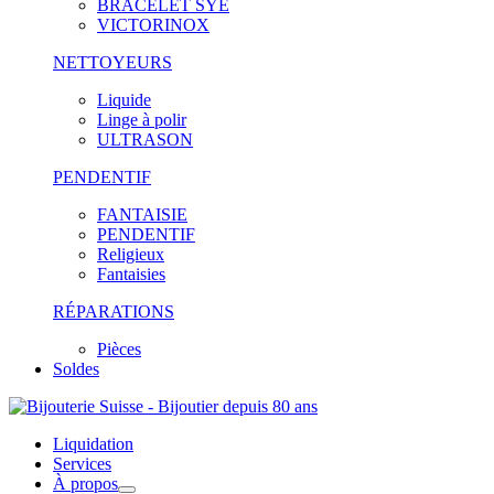
BRACELET SYE
VICTORINOX
NETTOYEURS
Liquide
Linge à polir
ULTRASON
PENDENTIF
FANTAISIE
PENDENTIF
Religieux
Fantaisies
RÉPARATIONS
Pièces
Soldes
Liquidation
Services
À propos