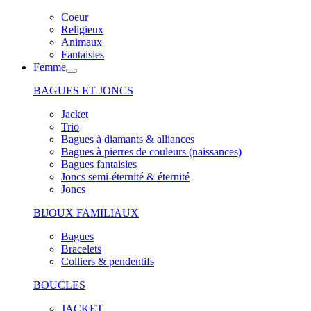
Coeur
Religieux
Animaux
Fantaisies
Femme
BAGUES ET JONCS
Jacket
Trio
Bagues à diamants & alliances
Bagues à pierres de couleurs (naissances)
Bagues fantaisies
Joncs semi-éternité & éternité
Joncs
BIJOUX FAMILIAUX
Bagues
Bracelets
Colliers & pendentifs
BOUCLES
JACKET