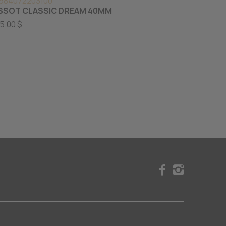
584072203100
T1494072201
SSOT CLASSIC DREAM 40MM
TISSOT PR5
SUISSE AUT
5.00 $
1095.00 $