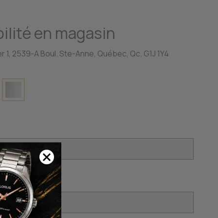
ilité en magasin
r 1, 2539-A Boul. Ste-Anne, Québec, Qc. G1J 1Y4