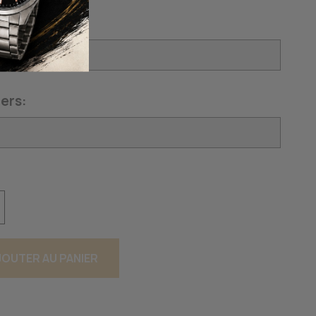
:
ers:
JOUTER AU PANIER