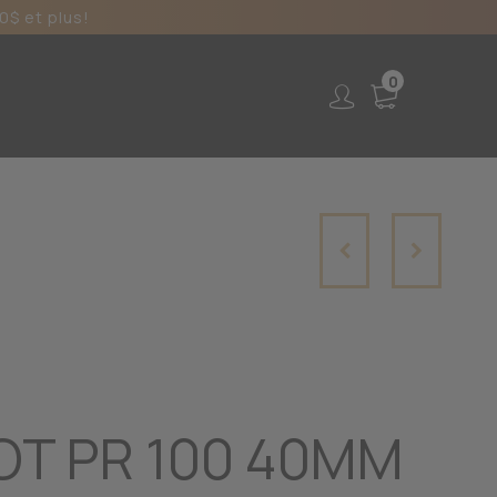
0$ et plus!
0
OT PR 100 40MM