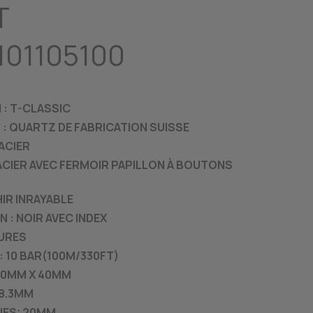
T
101105100
: T-CLASSIC
: QUARTZ DE FABRICATION SUISSE
 ACIER
ACIER AVEC FERMOIR PAPILLON À BOUTONS
HIR INRAYABLE
 : NOIR AVEC INDEX
EURES
: 10 BAR(100M/330FT)
 40MM X 40MM
 8.3MM
ES: 20MM