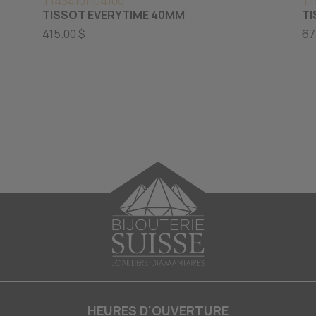
T1434101104100
T1
TISSOT EVERYTIME 40MM
TI
415.00 $
67
HEURES D'OUVERTURE