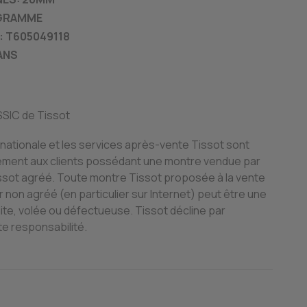
 GRAMME
: T605049118
ANS
SSIC de Tissot
rnationale et les services après-vente Tissot sont
vement aux clients possédant une montre vendue par
ssot agréé. Toute montre Tissot proposée à la vente
 non agréé (en particulier sur Internet) peut être une
te, volée ou défectueuse. Tissot décline par
e responsabilité.