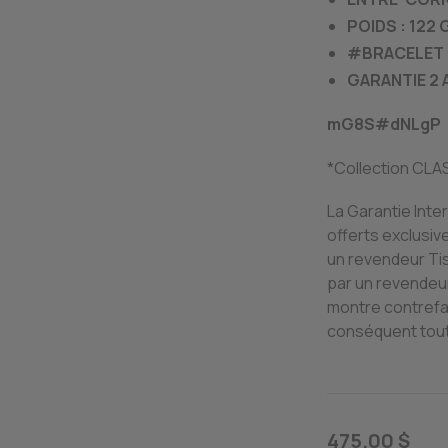
POIDS : 122
#BRACELET 
GARANTIE 2 
mG8S#dNLgP
*Collection CLA
La Garantie Inte
offerts exclusi
un revendeur Ti
par un revendeur
montre contrefai
conséquent tout
475.00 $