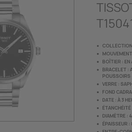
TISSO
T1504
COLLECTION 
MOUVEMENT 
BOÎTIER : EN
BRACELET : 
POUSSOIRS
VERRE : SAP
FOND CADRAN
DATE : À 3 H
ÉTANCHÉITÉ 
DIAMÈTRE :
ÉPAISSEUR :
ENTRE-CORN