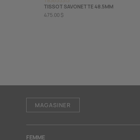
T83655313
TISSOT SAVONETTE 48.5MM
475.00 $
MAGASINER
FEMME