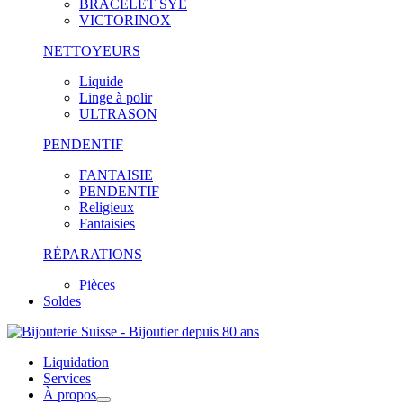
BRACELET SYE
VICTORINOX
NETTOYEURS
Liquide
Linge à polir
ULTRASON
PENDENTIF
FANTAISIE
PENDENTIF
Religieux
Fantaisies
RÉPARATIONS
Pièces
Soldes
Liquidation
Services
À propos