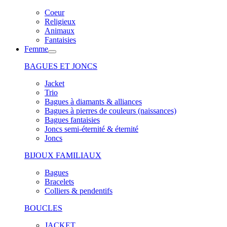
Coeur
Religieux
Animaux
Fantaisies
Femme
BAGUES ET JONCS
Jacket
Trio
Bagues à diamants & alliances
Bagues à pierres de couleurs (naissances)
Bagues fantaisies
Joncs semi-éternité & éternité
Joncs
BIJOUX FAMILIAUX
Bagues
Bracelets
Colliers & pendentifs
BOUCLES
JACKET