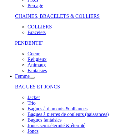
Perçage
CHAINES, BRACELETS & COLLIERS
COLLIERS
Bracelets
PENDENTIF
Coeur
Religieux
Animaux
Fantaisies
Femme
BAGUES ET JONCS
Jacket
Trio
Bagues à diamants & alliances
Bagues à pierres de couleurs (naissances)
Bagues fantaisies
Joncs semi-éternité & éternité
Joncs