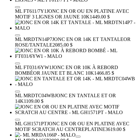
ML FT611/7Y1
JONC EN OR OU EN PLATINE AVEC
MOTIF 3 LIGNES
OR JAUNE 10K
1449.00 $
ML MRDTN14P7
JONC EN OR 14K ET TANTALE
OR
ROSE/TANTALE
2085.00 $
ML FT031/6YW1
JONC EN OR 10K À REBORD
BOMBÉ
OR JAUNE ET BLANC 10K
1466.85 $
ML MRDTC04WB
JONC EN TANTALE ET OR
14K
1109.00 $
ML GH1571PT
JONC EN OR OU EN PLATINE AVEC
MOTIF SCRATCH AU CENTRE
PLATINE
3619.00 $