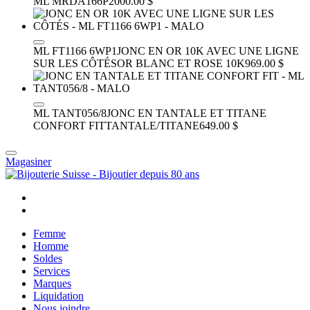
ML MRDA166P
2000.00 $
ML FT1166 6WP1
JONC EN OR 10K AVEC UNE LIGNE
SUR LES CÔTÉS
OR BLANC ET ROSE 10K
969.00 $
ML TANT056/8
JONC EN TANTALE ET TITANE
CONFORT FIT
TANTALE/TITANE
649.00 $
Magasiner
Femme
Homme
Soldes
Services
Marques
Liquidation
Nous joindre