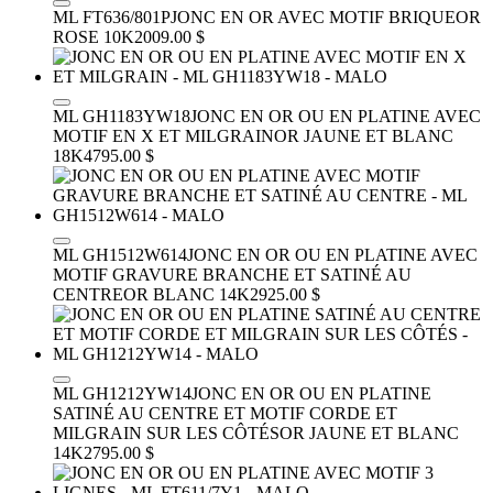
ML FT636/801P
JONC EN OR AVEC MOTIF BRIQUE
OR
ROSE 10K
2009.00 $
ML GH1183YW18
JONC EN OR OU EN PLATINE AVEC
MOTIF EN X ET MILGRAIN
OR JAUNE ET BLANC
18K
4795.00 $
ML GH1512W614
JONC EN OR OU EN PLATINE AVEC
MOTIF GRAVURE BRANCHE ET SATINÉ AU
CENTRE
OR BLANC 14K
2925.00 $
ML GH1212YW14
JONC EN OR OU EN PLATINE
SATINÉ AU CENTRE ET MOTIF CORDE ET
MILGRAIN SUR LES CÔTÉS
OR JAUNE ET BLANC
14K
2795.00 $