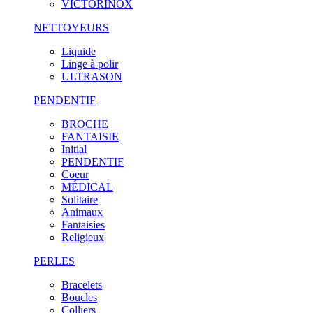
VICTORINOX
NETTOYEURS
Liquide
Linge à polir
ULTRASON
PENDENTIF
BROCHE
FANTAISIE
Initial
PENDENTIF
Coeur
MÉDICAL
Solitaire
Animaux
Fantaisies
Religieux
PERLES
Bracelets
Boucles
Colliers