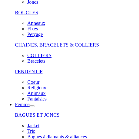
Joncs
BOUCLES
Anneaux
Fixes
Perçage
CHAINES, BRACELETS & COLLIERS
COLLIERS
Bracelets
PENDENTIF
Coeur
Religieux
Animaux
Fantaisies
Femme
BAGUES ET JONCS
Jacket
Trio
Bagues à diamants & alliances