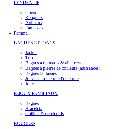
PENDENTIF
Coeur
Religieux
Animaux
Fantaisies
Femme
BAGUES ET JONCS
Jacket
Trio
Bagues à diamants & alliances
Bagues à pierres de couleurs (naissances)
Bagues fantaisies
Joncs semi-éternité & éternité
Joncs
BIJOUX FAMILIAUX
Bagues
Bracelets
Colliers & pendentifs
BOUCLES