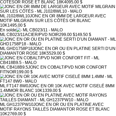
CÔTÉS
OR ROSE ET BLANC 18K
4095.00 $
ML J102/8WL10
JONC EN OR 8MM DE LARGEUR AVEC
MOTIF MILGRAIN SUR LES CÔTÉS
OR BLANC
10K
1495.00 $
En solde
ML CB023/11
ACIER/PVD NOIR
299.00 $
149.50 $
ML GHD1758P18
JONC EN OR OU EN PLATINE SERTI D'UN
DIAMANT
OR ROSE 18K
5529.00 $
ML CB418B9.5
JONC EN COBALT/PVD NOIR CONFORT
FIT
NOIR
199.00 $
ML FT147 8W0
JONC EN OR 10K AVEC MOTIF CISELÉ 8MM
1.4MM
OR BLANC 10K
1339.00 $
ML GH1237PW10
JONC EN OR OU EN PLATINE AVEC
MOTIF RAYONS TAILLÉS DIAMANT
OR ROSE ET BLANC
10K
2769.00 $