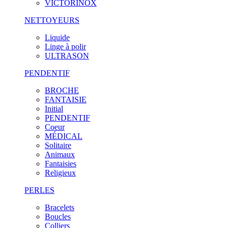
VICTORINOX
NETTOYEURS
Liquide
Linge à polir
ULTRASON
PENDENTIF
BROCHE
FANTAISIE
Initial
PENDENTIF
Coeur
MÉDICAL
Solitaire
Animaux
Fantaisies
Religieux
PERLES
Bracelets
Boucles
Colliers