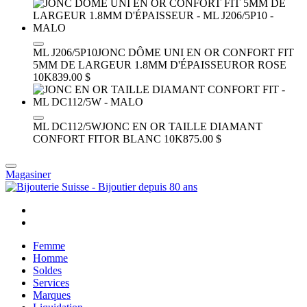
ML J206/5P10
JONC DÔME UNI EN OR CONFORT FIT
5MM DE LARGEUR 1.8MM D'ÉPAISSEUR
OR ROSE
10K
839.00 $
ML DC112/5W
JONC EN OR TAILLE DIAMANT
CONFORT FIT
OR BLANC 10K
875.00 $
Magasiner
Femme
Homme
Soldes
Services
Marques