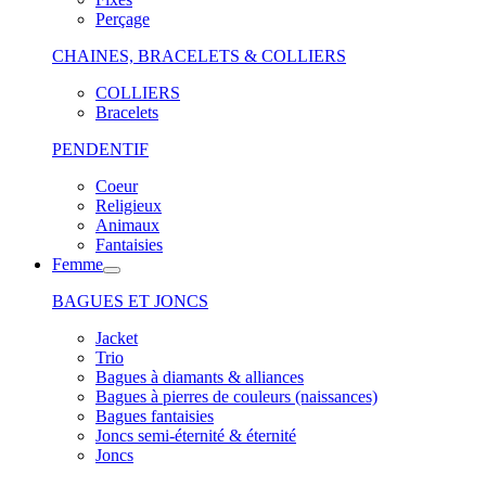
Perçage
CHAINES, BRACELETS & COLLIERS
COLLIERS
Bracelets
PENDENTIF
Coeur
Religieux
Animaux
Fantaisies
Femme
BAGUES ET JONCS
Jacket
Trio
Bagues à diamants & alliances
Bagues à pierres de couleurs (naissances)
Bagues fantaisies
Joncs semi-éternité & éternité
Joncs