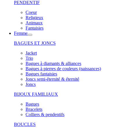
PENDENTIF
Coeur
Religieux
Animaux
Fantaisies
Femme
BAGUES ET JONCS
Jacket
Trio
Bagues à diamants & alliances
Bagues à pierres de couleurs (naissances)
Bagues fantaisies
Joncs semi-éternité & éternité
Joncs
BIJOUX FAMILIAUX
Bagues
Bracelets
Colliers & pendentifs
BOUCLES