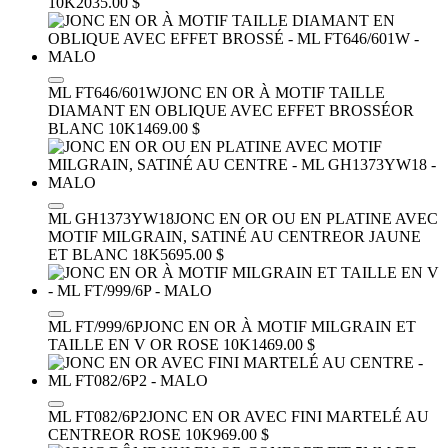
10K
2035.00 $
ML FT646/601W
JONC EN OR À MOTIF TAILLE
DIAMANT EN OBLIQUE AVEC EFFET BROSSÉ
OR
BLANC 10K
1469.00 $
ML GH1373YW18
JONC EN OR OU EN PLATINE AVEC
MOTIF MILGRAIN, SATINÉ AU CENTRE
OR JAUNE
ET BLANC 18K
5695.00 $
ML FT/999/6P
JONC EN OR À MOTIF MILGRAIN ET
TAILLE EN V
OR ROSE 10K
1469.00 $
ML FT082/6P2
JONC EN OR AVEC FINI MARTELÉ AU
CENTRE
OR ROSE 10K
969.00 $