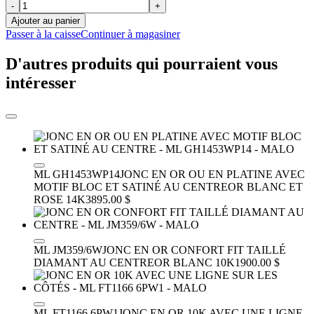
-
+
Ajouter au panier
Passer à la caisse
Continuer à magasiner
D'autres produits qui pourraient vous
intéresser
ML GH1453WP14
JONC EN OR OU EN PLATINE AVEC
MOTIF BLOC ET SATINÉ AU CENTRE
OR BLANC ET
ROSE 14K
3895.00 $
ML JM359/6W
JONC EN OR CONFORT FIT TAILLÉ
DIAMANT AU CENTRE
OR BLANC 10K
1900.00 $
ML FT1166 6PW1
JONC EN OR 10K AVEC UNE LIGNE