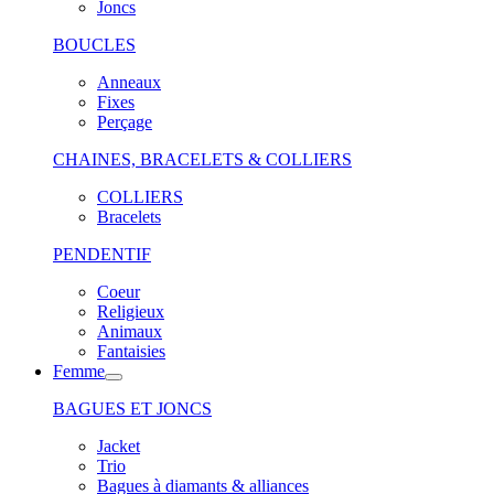
Joncs
BOUCLES
Anneaux
Fixes
Perçage
CHAINES, BRACELETS & COLLIERS
COLLIERS
Bracelets
PENDENTIF
Coeur
Religieux
Animaux
Fantaisies
Femme
BAGUES ET JONCS
Jacket
Trio
Bagues à diamants & alliances