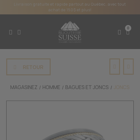
Livraison gratuite et rapide partout au Québec, avec tout
achat de 150$ et plus!
0
RETOUR
MAGASINEZ
HOMME
BAGUES ET JONCS
JONCS