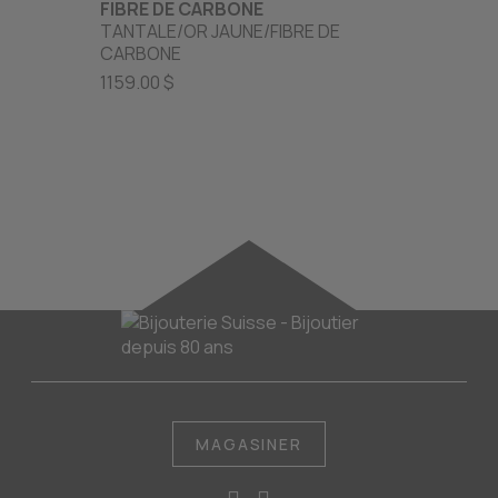
FIBRE DE CARBONE
CENT
TANTALE/OR JAUNE/FIBRE DE
OR JAU
CARBONE
969.00
1159.00 $
MAGASINER