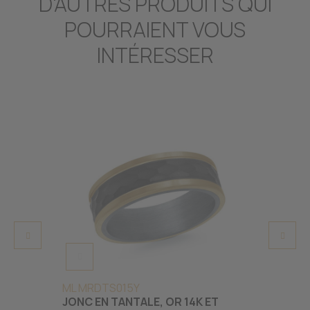
D'AUTRES PRODUITS QUI
POURRAIENT VOUS
INTÉRESSER
ML MRDTS015Y
ML FT
JONC EN TANTALE, OR 14K ET
JONC 