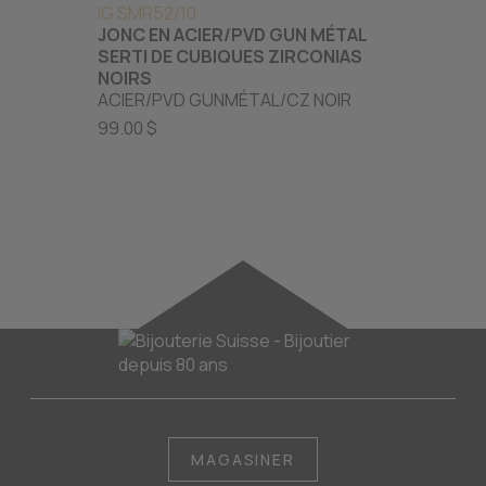
IG SMR52/10
ML MR
JONC EN ACIER/PVD GUN MÉTAL
JONC 
SERTI DE CUBIQUES ZIRCONIAS
CARB
NOIRS
OR JA
ACIER/PVD GUNMÉTAL/CZ NOIR
BLANC
99.00 $
2385.0
MAGASINER