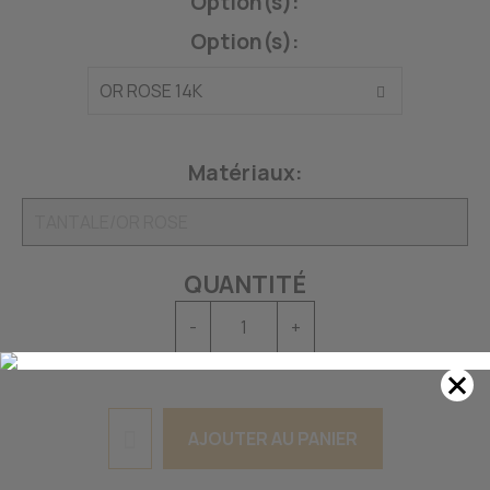
Option(s):
Option(s):
Matériaux:
QUANTITÉ
-
+
AJOUTER AU PANIER