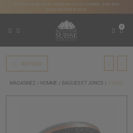
Livraison gratuite et rapide partout au Québec, avec tout
achat de 150$ et plus!
0
RETOUR
MAGASINEZ
HOMME
BAGUES ET JONCS
JONCS