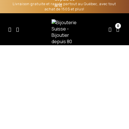
Livraison gratuite et rapide partout au Québec, avec tout
achat de 150$ et plus!
0
RETOUR
HOMME
BAGUES ET JONCS
BAGUES FANTAISIES