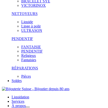
BRACELET SYE
VICTORINOX
NETTOYEURS
Liquide
Linge à polir
ULTRASON
PENDENTIF
FANTAISIE
PENDENTIF
Religieux
Fantaisies
RÉPARATIONS
Pièces
Soldes
Liquidation
Services
À propos