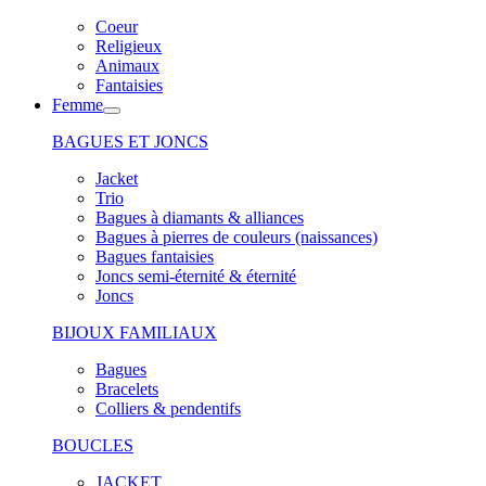
Coeur
Religieux
Animaux
Fantaisies
Femme
BAGUES ET JONCS
Jacket
Trio
Bagues à diamants & alliances
Bagues à pierres de couleurs (naissances)
Bagues fantaisies
Joncs semi-éternité & éternité
Joncs
BIJOUX FAMILIAUX
Bagues
Bracelets
Colliers & pendentifs
BOUCLES
JACKET