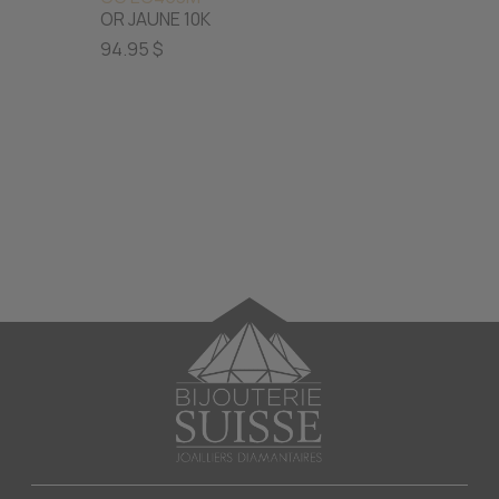
OR JAUNE 10K
OR JAU
94.95 $
145.00