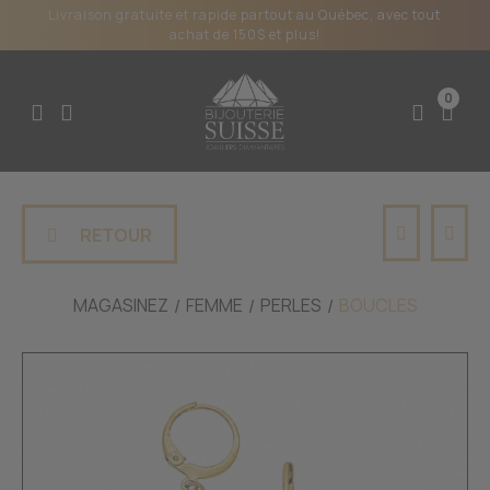
Livraison gratuite et rapide partout au Québec, avec tout
achat de 150$ et plus!
0
RETOUR
MAGASINEZ
FEMME
PERLES
BOUCLES