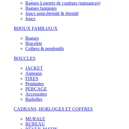
Bagues à pierres de couleurs (naissances)
Bagues fantaisies
Joncs semi-éternité & éternité
Joncs
BIJOUX FAMILIAUX
Bagues
Bracelets
Colliers & pendentifs
BOUCLES
JACKET
Anneaux
FIXES
Pendantes
PERÇAGE
Accessoires
Barbelles
CADRANS, HORLOGES ET COFFRES
MURALE
BUREAU