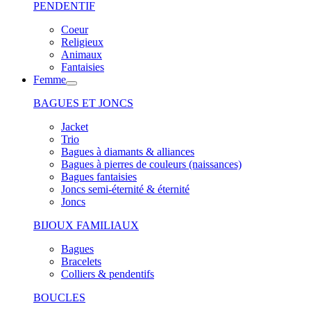
PENDENTIF
Coeur
Religieux
Animaux
Fantaisies
Femme
BAGUES ET JONCS
Jacket
Trio
Bagues à diamants & alliances
Bagues à pierres de couleurs (naissances)
Bagues fantaisies
Joncs semi-éternité & éternité
Joncs
BIJOUX FAMILIAUX
Bagues
Bracelets
Colliers & pendentifs
BOUCLES