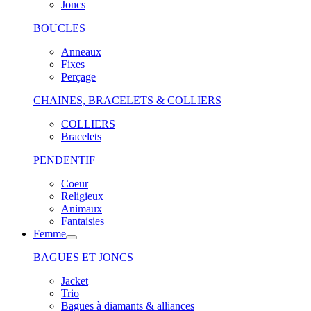
Joncs
BOUCLES
Anneaux
Fixes
Perçage
CHAINES, BRACELETS & COLLIERS
COLLIERS
Bracelets
PENDENTIF
Coeur
Religieux
Animaux
Fantaisies
Femme
BAGUES ET JONCS
Jacket
Trio
Bagues à diamants & alliances