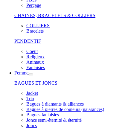
Perçage
CHAINES, BRACELETS & COLLIERS
COLLIERS
Bracelets
PENDENTIF
Coeur
Religieux
Animaux
Fantaisies
Femme
BAGUES ET JONCS
Jacket
Trio
Bagues à diamants & alliances
Bagues à pierres de couleurs (naissances)
Bagues fantaisies
Joncs semi-éternité & éternité
Joncs