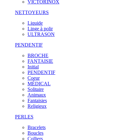
VICTORINOX
NETTOYEURS
Liquide
Linge à polir
ULTRASON
PENDENTIF
BROCHE
FANTAISIE
Initial
PENDENTIF
Coeur
MÉDICAL
Solitaire
Animaux
Fantaisies
Religieux
PERLES
Bracelets
Boucles
Colliers