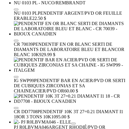
NU 0103 PL
PENDENTIF ARGENT/PVD OR FEUILLE
ERABLE
22.50 $
CR 70039
PENDENTIF EN OR BLANC SERTI DE
DIAMANTS DE LABORATOIRE BLEU ET BLANC
OR
BLANC 10K
929.99 $
IG SWP99
PENDENTIF BAR EN ACIER/PVD OR SERTI
DE CUBIQUES ZIRCONIAS ET SA
CHAINE
ACIER/PVD OR
60.00 $
CR DD7708
PENDENTIF 10K 3T 27=0.21 DIAMANT I1
18
OR 3 TONS 10K
1095.00 $
PJ R0LBVMA046
ARGENT RHODIÉ/PVD OR