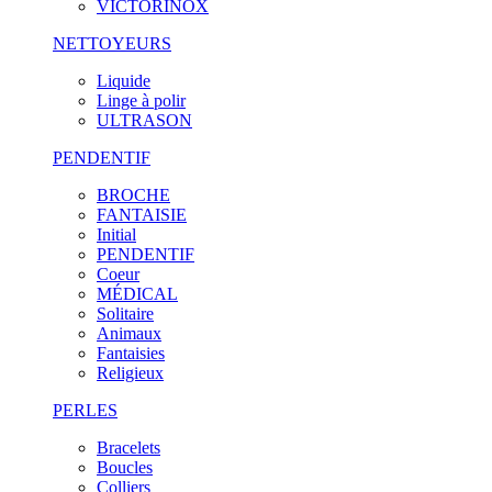
VICTORINOX
NETTOYEURS
Liquide
Linge à polir
ULTRASON
PENDENTIF
BROCHE
FANTAISIE
Initial
PENDENTIF
Coeur
MÉDICAL
Solitaire
Animaux
Fantaisies
Religieux
PERLES
Bracelets
Boucles
Colliers