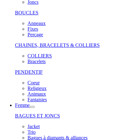
Joncs
BOUCLES
Anneaux
Fixes
Perçage
CHAINES, BRACELETS & COLLIERS
COLLIERS
Bracelets
PENDENTIF
Coeur
Religieux
Animaux
Fantaisies
Femme
BAGUES ET JONCS
Jacket
Trio
Bagues à diamants & alliances