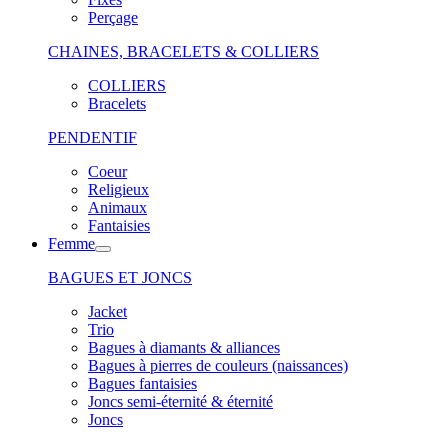
Perçage
CHAINES, BRACELETS & COLLIERS
COLLIERS
Bracelets
PENDENTIF
Coeur
Religieux
Animaux
Fantaisies
Femme
BAGUES ET JONCS
Jacket
Trio
Bagues à diamants & alliances
Bagues à pierres de couleurs (naissances)
Bagues fantaisies
Joncs semi-éternité & éternité
Joncs