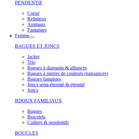
PENDENTIF
Coeur
Religieux
Animaux
Fantaisies
Femme
BAGUES ET JONCS
Jacket
Trio
Bagues à diamants & alliances
Bagues à pierres de couleurs (naissances)
Bagues fantaisies
Joncs semi-éternité & éternité
Joncs
BIJOUX FAMILIAUX
Bagues
Bracelets
Colliers & pendentifs
BOUCLES