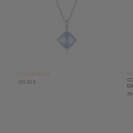
PJ R0LBJ1BV48
BR
CO
169.00 $
D
35