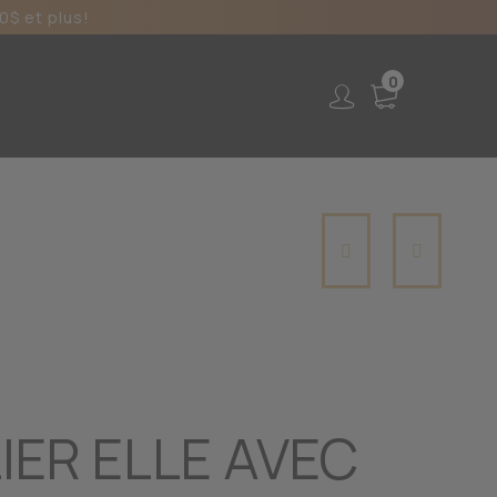
0$ et plus!
0
IER ELLE AVEC