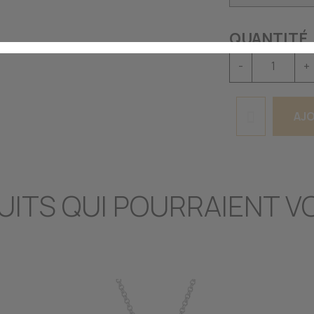
QUANTITÉ
-
+
AJO
UITS QUI POURRAIENT V