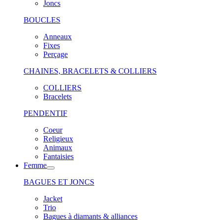
Joncs
BOUCLES
Anneaux
Fixes
Perçage
CHAINES, BRACELETS & COLLIERS
COLLIERS
Bracelets
PENDENTIF
Coeur
Religieux
Animaux
Fantaisies
Femme
BAGUES ET JONCS
Jacket
Trio
Bagues à diamants & alliances