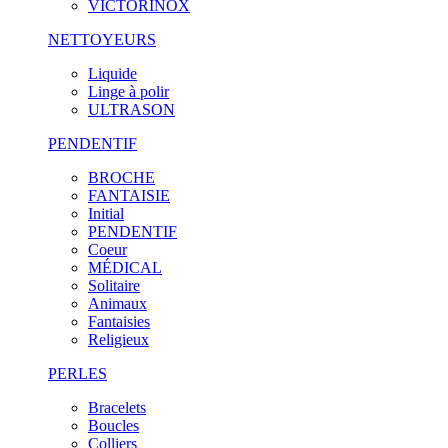
VICTORINOX
NETTOYEURS
Liquide
Linge à polir
ULTRASON
PENDENTIF
BROCHE
FANTAISIE
Initial
PENDENTIF
Coeur
MÉDICAL
Solitaire
Animaux
Fantaisies
Religieux
PERLES
Bracelets
Boucles
Colliers