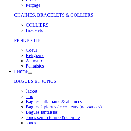
Perçage
CHAINES, BRACELETS & COLLIERS
COLLIERS
Bracelets
PENDENTIF
Coeur
Religieux
Animaux
Fantaisies
Femme
BAGUES ET JONCS
Jacket
Trio
Bagues à diamants & alliances
Bagues à pierres de couleurs (naissances)
Bagues fantaisies
Joncs semi-éternité & éternité
Joncs