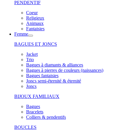
PENDENTIF
Coeur
Religieux
Animaux
Fantaisies
Femme
BAGUES ET JONCS
Jacket
Trio
Bagues à diamants & alliances
Bagues à pierres de couleurs (naissances)
Bagues fantaisies
Joncs semi-éternité & éternité
Joncs
BIJOUX FAMILIAUX
Bagues
Bracelets
Colliers & pendentifs
BOUCLES