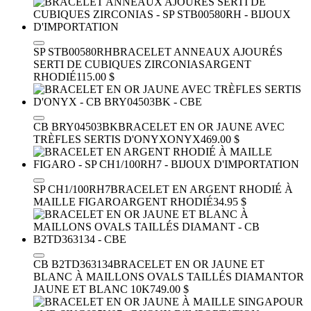
SP STB00580RH
BRACELET ANNEAUX AJOURÉS
SERTI DE CUBIQUES ZIRCONIAS
ARGENT
RHODIÉ
115.00 $
CB BRY04503BK
BRACELET EN OR JAUNE AVEC
TRÈFLES SERTIS D'ONYX
ONYX
469.00 $
SP CH1/100RH7
BRACELET EN ARGENT RHODIÉ À
MAILLE FIGARO
ARGENT RHODIÉ
34.95 $
CB B2TD363134
BRACELET EN OR JAUNE ET
BLANC À MAILLONS OVALS TAILLÉS DIAMANT
OR
JAUNE ET BLANC 10K
749.00 $