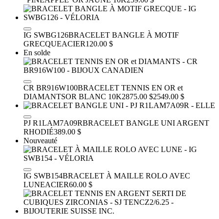
IG SWBG126
BRACELET BANGLE À MOTIF
GRECQUE
ACIER
120.00 $
En solde
CR BR916W100
BRACELET TENNIS EN OR et
DIAMANTS
OR BLANC 10K
2875.00 $
2549.00 $
PJ R1LAM7A09R
BRACELET BANGLE UNI
ARGENT
RHODIÉ
389.00 $
Nouveauté
IG SWB154
BRACELET À MAILLE ROLO AVEC
LUNE
ACIER
60.00 $