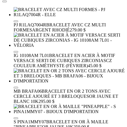
PJ R1LAQ7004R
BRACELET AVEC CZ MULTI
FORMES
ARGENT RHODIÉ
279.00 $
IG 10108AM 7L01
BRACELET EN ACIER À MOTIF
VERSACE SERTI DE CUBIQUES ZIRCONIAS
CZ
COULEUR AMÉTHYSTE (FÉVRIER)
45.00 $
MB BRAFA06
BRACELET EN OR 2 TONS AVEC
CERCLE AJOURÉ ET 3 BRELOQUES
OR JAUNE ET
BLANC 10K
295.00 $
S PINA1MMY07
BRACELET EN OR À MAILLE
"PINEAPPLE"
OR JAUNE 10K
259.00 $