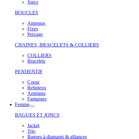
Joncs
BOUCLES
Anneaux
Fixes
Perçage
CHAINES, BRACELETS & COLLIERS
COLLIERS
Bracelets
PENDENTIF
Coeur
Religieux
Animaux
Fantaisies
Femme
BAGUES ET JONCS
Jacket
Trio
Bagues à diamants & alliances