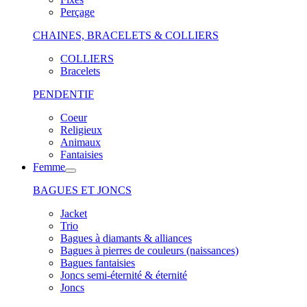
Perçage
CHAINES, BRACELETS & COLLIERS
COLLIERS
Bracelets
PENDENTIF
Coeur
Religieux
Animaux
Fantaisies
Femme
BAGUES ET JONCS
Jacket
Trio
Bagues à diamants & alliances
Bagues à pierres de couleurs (naissances)
Bagues fantaisies
Joncs semi-éternité & éternité
Joncs