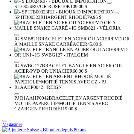
S LO024R07
OR ROSE 10K
109.00 $
SP ITB00323RH
ARGENT RHODIÉ
79.95 $
IG SMB821
BRACELET EN ACIER OU ACIER/PVD OR
À MAILLE SNAKE CARRÉ
ACIER
45.00 $
IG SWBG127
BRACELET BANGLE EN ACIER OUU
ACIER/PVD OR UNI
ACIER
60.00 $
PJ R1AAHP0042
BRACELET EN ARGENT RHODIÉ
MOITIÉ PAPERCLIP/MOITIÉ TENNIS AVEC
CZ
ARGENT RHODIÉ
119.00 $
Magasiner