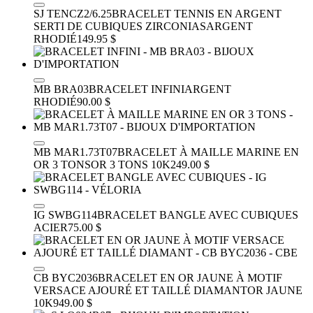
SJ TENCZ2/6.25
BRACELET TENNIS EN ARGENT
SERTI DE CUBIQUES ZIRCONIAS
ARGENT
RHODIÉ
149.95 $
MB BRA03
BRACELET INFINI
ARGENT
RHODIÉ
90.00 $
MB MAR1.73T07
BRACELET À MAILLE MARINE EN
OR 3 TONS
OR 3 TONS 10K
249.00 $
IG SWBG114
BRACELET BANGLE AVEC CUBIQUES
ACIER
75.00 $
CB BYC2036
BRACELET EN OR JAUNE À MOTIF
VERSACE AJOURÉ ET TAILLÉ DIAMANT
OR JAUNE
10K
949.00 $