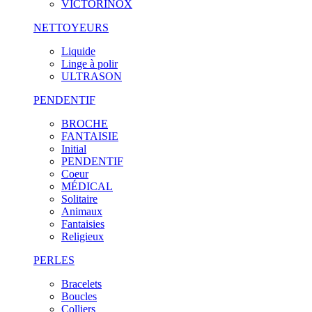
VICTORINOX
NETTOYEURS
Liquide
Linge à polir
ULTRASON
PENDENTIF
BROCHE
FANTAISIE
Initial
PENDENTIF
Coeur
MÉDICAL
Solitaire
Animaux
Fantaisies
Religieux
PERLES
Bracelets
Boucles
Colliers