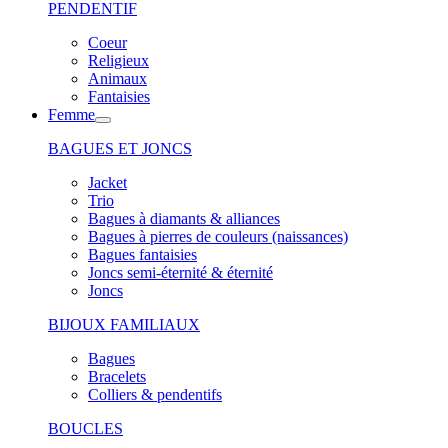
PENDENTIF
Coeur
Religieux
Animaux
Fantaisies
Femme
BAGUES ET JONCS
Jacket
Trio
Bagues à diamants & alliances
Bagues à pierres de couleurs (naissances)
Bagues fantaisies
Joncs semi-éternité & éternité
Joncs
BIJOUX FAMILIAUX
Bagues
Bracelets
Colliers & pendentifs
BOUCLES