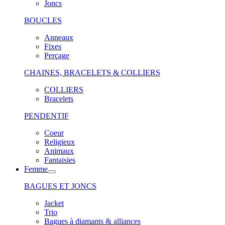
Joncs
BOUCLES
Anneaux
Fixes
Perçage
CHAINES, BRACELETS & COLLIERS
COLLIERS
Bracelets
PENDENTIF
Coeur
Religieux
Animaux
Fantaisies
Femme
BAGUES ET JONCS
Jacket
Trio
Bagues à diamants & alliances