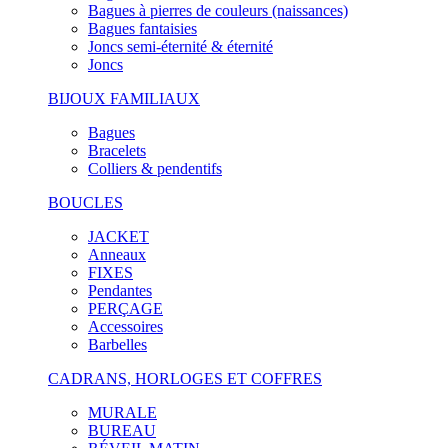
Bagues à pierres de couleurs (naissances)
Bagues fantaisies
Joncs semi-éternité & éternité
Joncs
BIJOUX FAMILIAUX
Bagues
Bracelets
Colliers & pendentifs
BOUCLES
JACKET
Anneaux
FIXES
Pendantes
PERÇAGE
Accessoires
Barbelles
CADRANS, HORLOGES ET COFFRES
MURALE
BUREAU