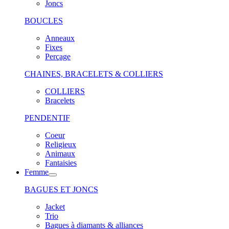
Joncs
BOUCLES
Anneaux
Fixes
Perçage
CHAINES, BRACELETS & COLLIERS
COLLIERS
Bracelets
PENDENTIF
Coeur
Religieux
Animaux
Fantaisies
Femme
BAGUES ET JONCS
Jacket
Trio
Bagues à diamants & alliances