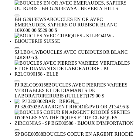
BH G2913EWSA
BOUCLES EN OR AVEC
ÉMERAUDES, SAPHIRS OU RUBIS
OR BLANC
10K
600.00 $
529.00 $
SJ LBO41W
BOUCLES AVEC CUBIQUES
OR BLANC
14K
89.95 $
PJ R2LCQ90158
BOUCLES AVEC PIERRES VARIEES
VERITABLES ET DE DIAMANTS DE
LABORATOIRE
RUBIS (JUILLET)
179.00 $
PJ 3200302BAR
ARGENT RHODIÉ/PVD OR 2T
34.95 $
SP BGE00588
BOUCLES COEUR EN ARGENT RHODIÉ