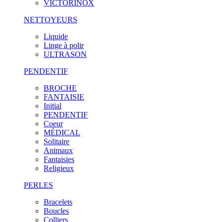
VICTORINOX
NETTOYEURS
Liquide
Linge à polir
ULTRASON
PENDENTIF
BROCHE
FANTAISIE
Initial
PENDENTIF
Coeur
MÉDICAL
Solitaire
Animaux
Fantaisies
Religieux
PERLES
Bracelets
Boucles
Colliers