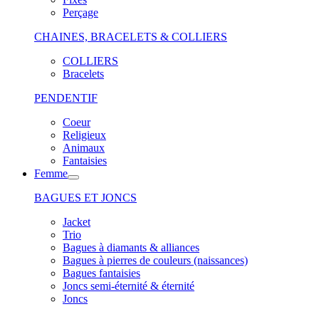
Perçage
CHAINES, BRACELETS & COLLIERS
COLLIERS
Bracelets
PENDENTIF
Coeur
Religieux
Animaux
Fantaisies
Femme
BAGUES ET JONCS
Jacket
Trio
Bagues à diamants & alliances
Bagues à pierres de couleurs (naissances)
Bagues fantaisies
Joncs semi-éternité & éternité
Joncs