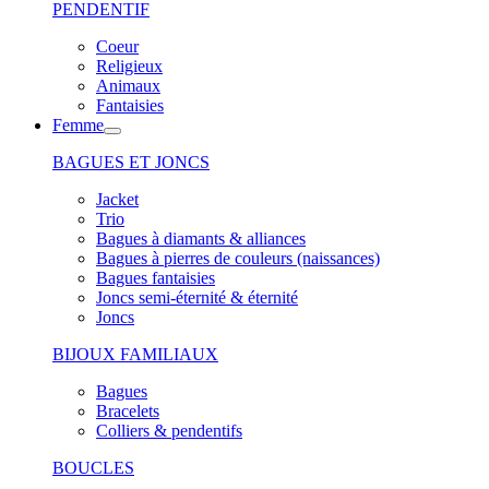
PENDENTIF
Coeur
Religieux
Animaux
Fantaisies
Femme
BAGUES ET JONCS
Jacket
Trio
Bagues à diamants & alliances
Bagues à pierres de couleurs (naissances)
Bagues fantaisies
Joncs semi-éternité & éternité
Joncs
BIJOUX FAMILIAUX
Bagues
Bracelets
Colliers & pendentifs
BOUCLES