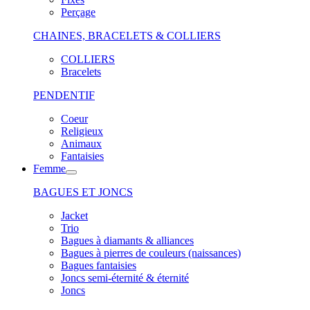
Perçage
CHAINES, BRACELETS & COLLIERS
COLLIERS
Bracelets
PENDENTIF
Coeur
Religieux
Animaux
Fantaisies
Femme
BAGUES ET JONCS
Jacket
Trio
Bagues à diamants & alliances
Bagues à pierres de couleurs (naissances)
Bagues fantaisies
Joncs semi-éternité & éternité
Joncs