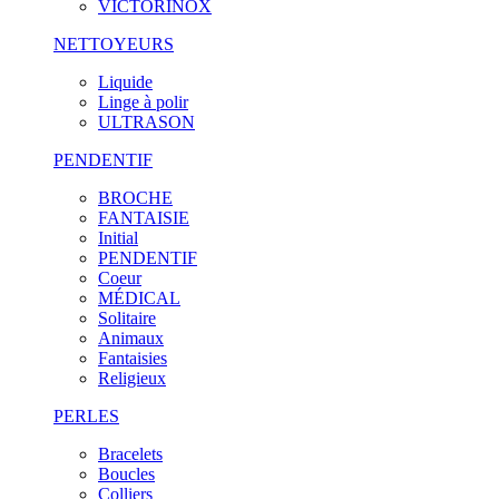
VICTORINOX
NETTOYEURS
Liquide
Linge à polir
ULTRASON
PENDENTIF
BROCHE
FANTAISIE
Initial
PENDENTIF
Coeur
MÉDICAL
Solitaire
Animaux
Fantaisies
Religieux
PERLES
Bracelets
Boucles
Colliers