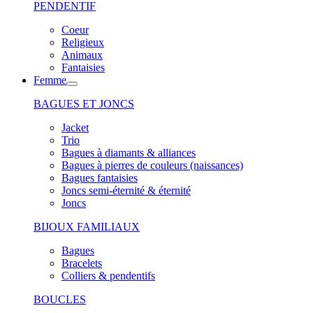
PENDENTIF
Coeur
Religieux
Animaux
Fantaisies
Femme
BAGUES ET JONCS
Jacket
Trio
Bagues à diamants & alliances
Bagues à pierres de couleurs (naissances)
Bagues fantaisies
Joncs semi-éternité & éternité
Joncs
BIJOUX FAMILIAUX
Bagues
Bracelets
Colliers & pendentifs
BOUCLES