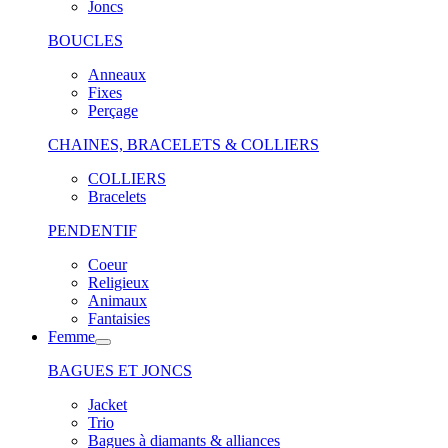
Joncs
BOUCLES
Anneaux
Fixes
Perçage
CHAINES, BRACELETS & COLLIERS
COLLIERS
Bracelets
PENDENTIF
Coeur
Religieux
Animaux
Fantaisies
Femme
BAGUES ET JONCS
Jacket
Trio
Bagues à diamants & alliances