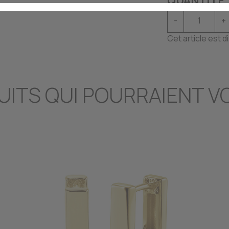
QUANTITÉ
-
+
Cet article est 
UITS QUI POURRAIENT V