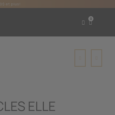
0$ et plus!
0
LES ELLE