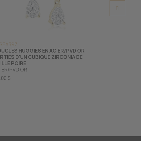
 SEA397
CB EYD32003
UCLES HUGGIES EN ACIER/PVD OR
BOUCLES HU
RTIES D'UN CUBIQUE ZIRCONIA DE
TAILLÉES D
ILLE POIRE
OR JAUNE ET 
IER/PVD OR
529.00 $
.00 $