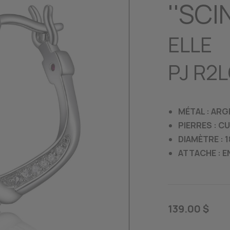
''SCI
ELLE
PJ R2
MÉTAL : ARG
PIERRES : C
DIAMÈTRE : 
ATTACHE : E
139.00 $