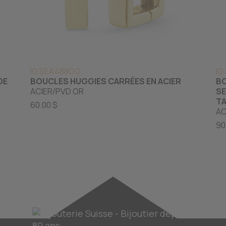
IG SEA488GO
IG
DE
BOUCLES HUGGIES CARRÉES EN ACIER
BO
ACIER/PVD OR
SE
TA
60.00 $
AC
90