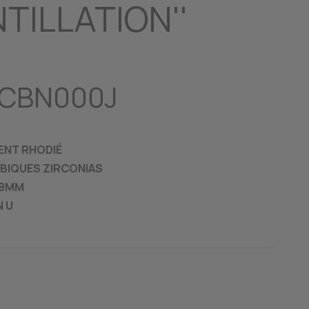
NTILLATION''
LCBN000J
ENT RHODIÉ
UBIQUES ZIRCONIAS
18MM
N U